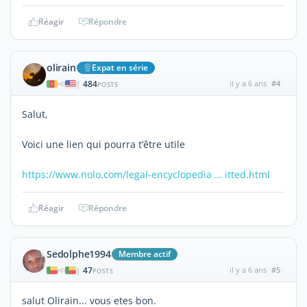
Réagir
Répondre
olirain
Expat en série
484
il y a 6 ans
#4
|
POSTS
Salut,
Voici une lien qui pourra t’être utile
https://www.nolo.com/legal-encyclopedia … itted.html
Réagir
Répondre
Sedolphe1994
Membre actif
47
il y a 6 ans
#5
|
POSTS
salut Olirain... vous etes bon.