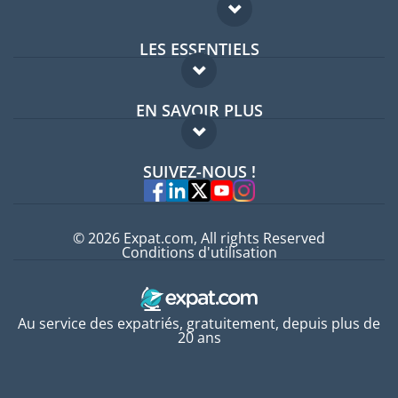
LES ESSENTIELS
Forum expatriés
EN SAVOIR PLUS
Guides pays
FAQ
Offres d'emploi
SUIVEZ-NOUS !
Experts
© 2026 Expat.com, All rights Reserved
Conditions d'utilisation
Au service des expatriés, gratuitement, depuis plus de
20 ans