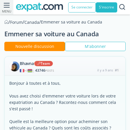
Se connecter
S'inscrire
MENU
/
/
/
Emmener sa voiture au Canada
Forum
Canada
Emmener sa voiture au Canada
Nouvelle discussion
M'abonner
Bhavna
Team
43746
il y a 9 ans
#1
|
POSTS
Bonjour à toutes et à tous,
Vous avez choisi d'emmener votre voiture lors de votre
expatriation au Canada ? Racontez-nous comment cela
s'est passé !
Quelle est la meilleure option pour acheminer son
véhicule au Canada ? Quels sont les coûts associés ?