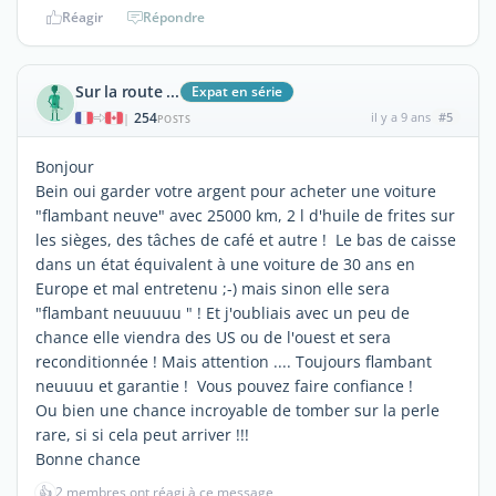
Réagir
Répondre
Sur la route ...
Expat en série
254
il y a 9 ans
#5
|
POSTS
Bonjour
Bein oui garder votre argent pour acheter une voiture
"flambant neuve" avec 25000 km, 2 l d'huile de frites sur
les sièges, des tâches de café et autre ! Le bas de caisse
dans un état équivalent à une voiture de 30 ans en
Europe et mal entretenu ;-) mais sinon elle sera
"flambant neuuuuu " ! Et j'oubliais avec un peu de
chance elle viendra des US ou de l'ouest et sera
reconditionnée ! Mais attention .... Toujours flambant
neuuuu et garantie ! Vous pouvez faire confiance !
Ou bien une chance incroyable de tomber sur la perle
rare, si si cela peut arriver !!!
Bonne chance
👍
2 membres ont réagi à ce message