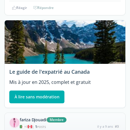
Réagir
Répondre
Le guide de l'expatrié au Canada
Mis à jour en 2025, complet et gratuit
À lire sans modération
fariza Djouadi
Membre
1
il y a 9 ans
#3
|
POSTS