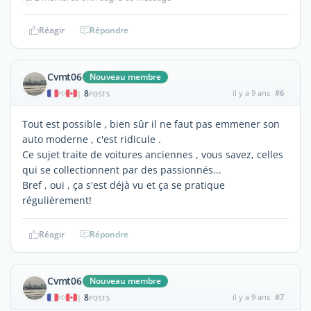
Réagir
Répondre
Cvmt06
Nouveau membre
8
il y a 9 ans
#6
|
POSTS
Tout est possible , bien sûr il ne faut pas emmener son
auto moderne , c'est ridicule .
Ce sujet traite de voitures anciennes , vous savez, celles
qui se collectionnent par des passionnés...
Bref , oui , ça s'est déjà vu et ça se pratique
régulièrement!
Réagir
Répondre
Cvmt06
Nouveau membre
8
il y a 9 ans
#7
|
POSTS