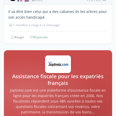
17
|
POSTS
il va être bien celui qui a des cabanes ds les arbres pour
son accès handicapé.
👍
1 membre a réagi à ce message
Réagir
Répondre
Assistance fiscale pour les expatriés
français
Joptimiz.com est une plateforme d'assistance fiscale en
ligne pour les expatriés français créée en 2006. Nos
fiscalistes répondent sous 48h ouvrées à toutes vos
questions fiscales concernant vos revenus, votre
patrimoine, la transmission de vos biens...