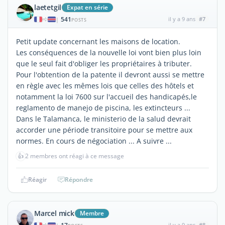
laetetgil
Expat en série
541
il y a 9 ans
#7
|
POSTS
Petit update concernant les maisons de location.
Les conséquences de la nouvelle loi vont bien plus loin
que le seul fait d'obliger les propriétaires à tributer.
Pour l'obtention de la patente il devront aussi se mettre
en règle avec les mêmes lois que celles des hôtels et
notamment la loi 7600 sur l'accueil des handicapés,le
reglamento de manejo de piscina, les extincteurs ...
Dans le Talamanca, le ministerio de la salud devrait
accorder une période transitoire pour se mettre aux
normes. En cours de négociation ... A suivre ...
👍
2 membres ont réagi à ce message
Réagir
Répondre
Marcel mick
Membre
il y a 9 ans
#8