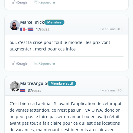
Réagir
Répondre
Marcel mick
Membre
17
il y a 9 ans
#5
|
POSTS
oui, c'est la crise pour tout le monde . les prix vont
augmenter . merci pour ces infos
Réagir
Répondre
MaitreAngulo
Membre actif
37
il y a 9 ans
#6
|
POSTS
C'est bien ca Laetitia! Si avant l'application de cet impot
de ventes (attention, ce n'est pas un TVA O IVA, donc on
ne peut pas le faire passer en amont ou en aval) n'etait
avant pas tout a fait claire pour ce qui est des locations
de vacances, maintenant c'est bien mis au clair avec