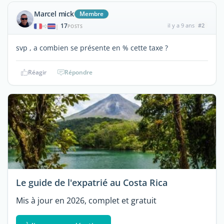
Marcel mick
Membre
17
il y a 9 ans
#2
|
POSTS
svp , a combien se présente en % cette taxe ?
Réagir
Répondre
Le guide de l'expatrié au Costa Rica
Mis à jour en 2026, complet et gratuit