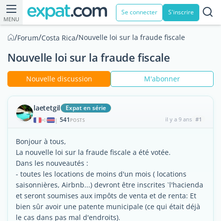
Se connecter
S'inscrire
MENU
/
/
/
Nouvelle loi sur la fraude fiscale
Forum
Costa Rica
Nouvelle loi sur la fraude fiscale
Nouvelle discussion
M'abonner
laetetgil
Expat en série
541
il y a 9 ans
#1
|
POSTS
Bonjour à tous,
La nouvelle loi sur la fraude fiscale a été votée.
Dans les nouveautés :
- toutes les locations de moins d'un mois ( locations
saisonnières, Airbnb...) devront être inscrites `l'hacienda
et seront soumises aux impôts de venta et de renta: Et
bien sûr avoir une patente municipale (ce qui était déjà
le cas dans pas mal d'endroits).