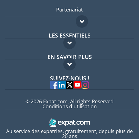
Partenariat
LES ESSENTIELS
Forum expatriés
EN SAVOIR PLUS
Guides pays
FAQ
Offres d'emploi
SUIVEZ-NOUS !
Experts
© 2026 Expat.com, All rights Reserved
Conditions d'utilisation
Au service des expatriés, gratuitement, depuis plus de
20 ans