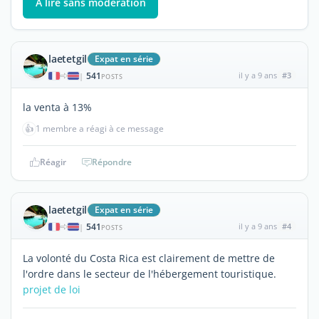
À lire sans modération
laetetgil
Expat en série
541
il y a 9 ans
#3
|
POSTS
la venta à 13%
👍
1 membre a réagi à ce message
Réagir
Répondre
laetetgil
Expat en série
541
il y a 9 ans
#4
|
POSTS
La volonté du Costa Rica est clairement de mettre de
l'ordre dans le secteur de l'hébergement touristique.
projet de loi