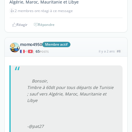
Algérie, Maroc, Mauritanie et Libye
👍
2 membres ont réagi à ce message
Réagir
Répondre
momo4950
Membre actif
65
il y a 2 ans
#8
|
POSTS
Bonsoir,
Timbre à 60dt pour tous départs de Tunisie
; sauf vers Algérie, Maroc, Mauritanie et
Libye
-@pat27