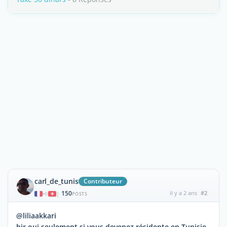
carl_de_tunis
Contributeur
150
il y a 2 ans
#2
|
POSTS
@liliaakkari
bjr oui seulement si vous devenez résidente en Tunisie