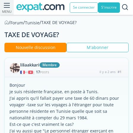
Se connecter
S'inscrire
MENU
/
/
/
TAXE DE VOYAGE?
Forum
Tunisie
TAXE DE VOYAGE?
Nouvelle discussion
M'abonner
liliaakkari
Membre
17
il y a 2 ans
#1
|
POSTS
Bonjour
je suis résidente française, en poste à Tunis.
J'ai appris qu'il fallait payer une taxe de 60 dinars pour
voyager -taxe sur les voyages à l'étranger pour toute
personne résidente en Tunisie quelle que soit sa
nationalité à compter du 29 mars 1984.
Est-ce que c'est vraiment le cas?
J'ai vu aussi que "Le personnel étranger exerçant en