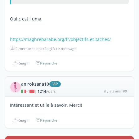
Oui c est l uma
https://maghrebarabe.org/fr/objectifs-et-taches/
👍
2 membres ont réagi à ce message
Réagir
Répondre
aniroksana10
ViP
1214
il y a 2 ans
#9
|
POSTS
Intéressant et utile à savoir. Merci!
Réagir
Répondre