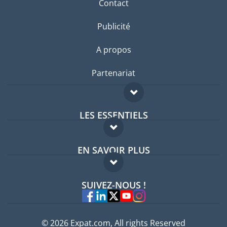
Contact
Publicité
A propos
Partenariat
LES ESSENTIELS
Forum expatriés
EN SAVOIR PLUS
Guides pays
FAQ
Offres d'emploi
SUIVEZ-NOUS !
Experts
© 2026 Expat.com, All rights Reserved