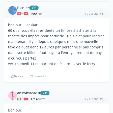
Planier
ViP
2955
il y a 2 ans
#3
|
POSTS
bonjour liliaakkari
60 dt si vous êtes résidente un timbre à acheter à la
recette des impôts pour sortir de Tunisie et pour rentrer
maintenant il y a depuis quelques mois une nouvelle
taxe de 40dt donc 12 euros par personne si pas compris
dans votre billet il faut payer à l'enregistrement du pays
d'où vous partez
vécu samedi 11 en partant de Palerme avec le ferry
Réagir
Répondre
aniroksana10
ViP
1214
il y a 2 ans
#4
|
POSTS
Bonjour,