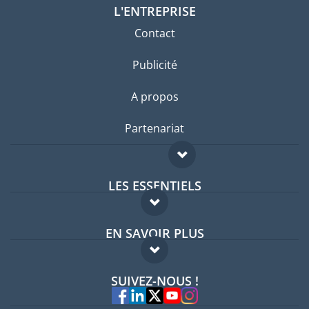
L'ENTREPRISE
Contact
Publicité
A propos
Partenariat
LES ESSENTIELS
Forum expatriés
EN SAVOIR PLUS
Guides pays
FAQ
Offres d'emploi
SUIVEZ-NOUS !
Experts