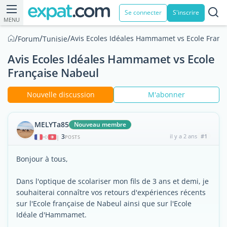
Se connecter
S'inscrire
MENU
/
/
/
Avis Ecoles Idéales Hammamet vs Ecole Franç
Forum
Tunisie
Avis Ecoles Idéales Hammamet vs Ecole
Française Nabeul
Nouvelle discussion
M'abonner
MELYTa85
Nouveau membre
3
il y a 2 ans
#1
|
POSTS
Bonjour à tous,
Dans l'optique de scolariser mon fils de 3 ans et demi, je
souhaiterai connaître vos retours d'expériences récents
sur l'Ecole française de Nabeul ainsi que sur l'Ecole
Idéale d'Hammamet.