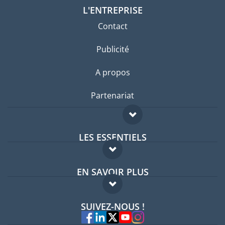
L'ENTREPRISE
Contact
Publicité
A propos
Partenariat
LES ESSENTIELS
Forum expatriés
EN SAVOIR PLUS
Guides pays
FAQ
Offres d'emploi
SUIVEZ-NOUS !
Experts