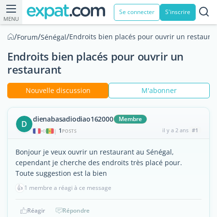
Se connecter
S'inscrire
MENU
/
/
/
Endroits bien placés pour ouvrir un restaura
Forum
Sénégal
Endroits bien placés pour ouvrir un
restaurant
Nouvelle discussion
M'abonner
dienabasadiodiao162000
Membre
D
1
il y a 2 ans
#1
|
POSTS
Bonjour je veux ouvrir un restaurant au Sénégal,
cependant je cherche des endroits très placé pour.
Toute suggestion est la bien
👍
1 membre a réagi à ce message
Réagir
Répondre