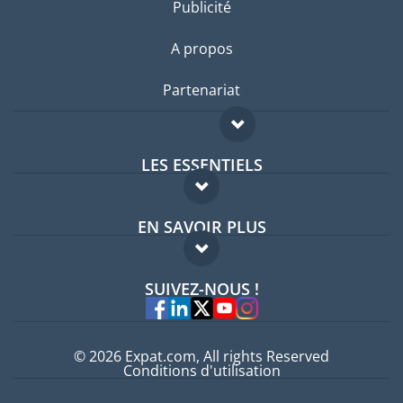
Publicité
A propos
Partenariat
LES ESSENTIELS
Forum expatriés
EN SAVOIR PLUS
Guides pays
FAQ
Offres d'emploi
SUIVEZ-NOUS !
Experts
© 2026 Expat.com, All rights Reserved
Conditions d'utilisation