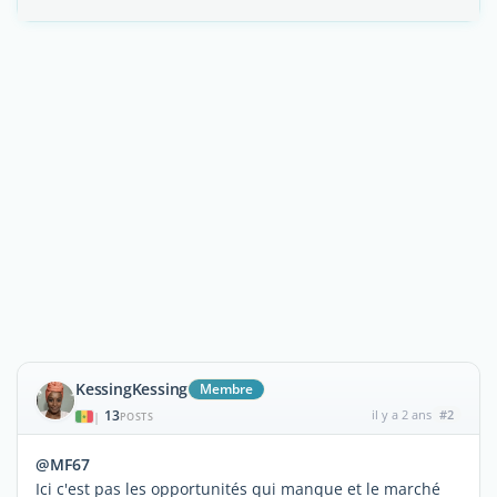
KessingKessing
Membre
13
il y a 2 ans
#2
|
POSTS
@MF67
Ici c'est pas les opportunités qui manque et le marché