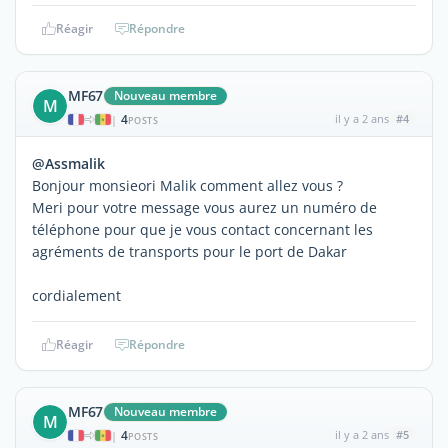
Réagir
Répondre
MF67
Nouveau membre
M
4
il y a 2 ans
#4
|
POSTS
@Assmalik
Bonjour monsieori Malik comment allez vous ?
Meri pour votre message vous aurez un numéro de
téléphone pour que je vous contact concernant les
agréments de transports pour le port de Dakar
cordialement
Réagir
Répondre
MF67
Nouveau membre
M
4
il y a 2 ans
#5
|
POSTS