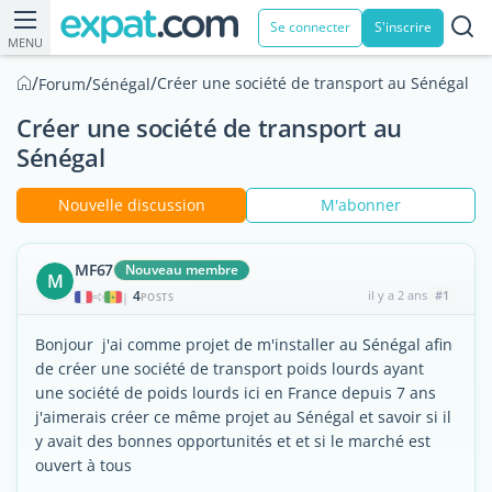
Se connecter
S'inscrire
MENU
/
/
/
Créer une société de transport au Sénégal
Forum
Sénégal
Créer une société de transport au
Sénégal
Nouvelle discussion
M'abonner
MF67
Nouveau membre
M
4
il y a 2 ans
#1
|
POSTS
Bonjour j'ai comme projet de m'installer au Sénégal afin
de créer une société de transport poids lourds ayant
une société de poids lourds ici en France depuis 7 ans
j'aimerais créer ce même projet au Sénégal et savoir si il
y avait des bonnes opportunités et et si le marché est
ouvert à tous