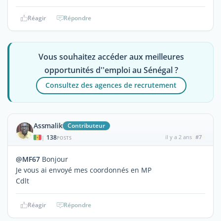
Réagir
Répondre
Vous souhaitez accéder aux meilleures
opportunités d''emploi au Sénégal ?
Consultez des agences de recrutement
Assmalik
Contributeur
138
il y a 2 ans
#7
|
POSTS
@MF67
Bonjour
Je vous ai envoyé mes coordonnés en MP
Cdlt
Réagir
Répondre