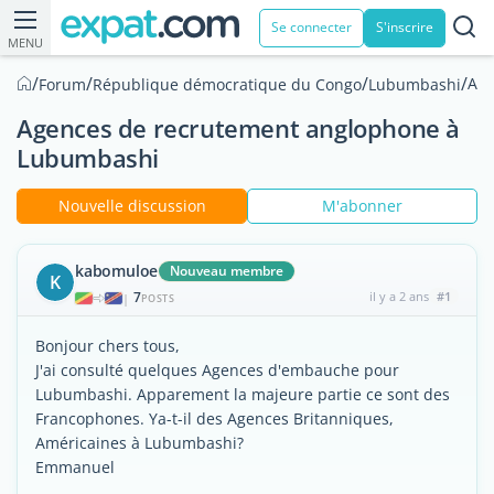
Se connecter
S'inscrire
MENU
/
/
/
/
Age
Forum
République démocratique du Congo
Lubumbashi
Agences de recrutement anglophone à
Lubumbashi
Nouvelle discussion
M'abonner
kabomuloe
Nouveau membre
K
7
il y a 2 ans
#1
|
POSTS
Bonjour chers tous,
J'ai consulté quelques Agences d'embauche pour
Lubumbashi. Apparement la majeure partie ce sont des
Francophones. Ya-t-il des Agences Britanniques,
Américaines à Lubumbashi?
Emmanuel