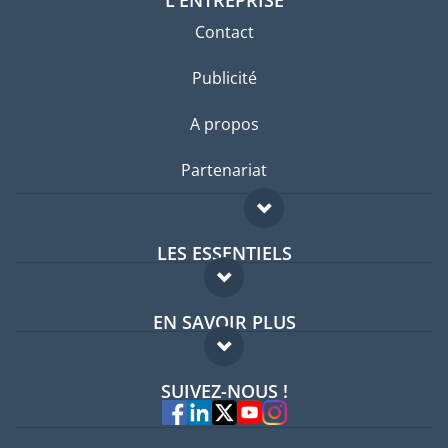
Contact
Publicité
A propos
Partenariat
LES ESSENTIELS
Forum expatriés
EN SAVOIR PLUS
Guides pays
FAQ
Offres d'emploi
SUIVEZ-NOUS !
Experts