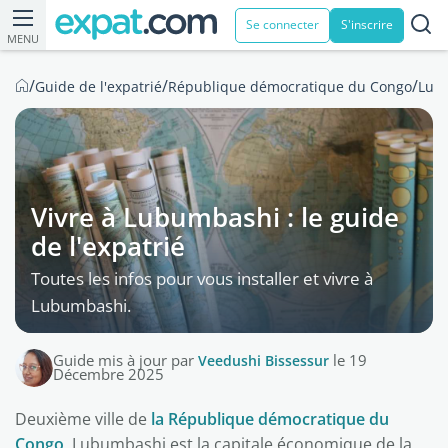
Se connecter
S'inscrire
MENU
/
/
/
Guide de l'expatrié
République démocratique du Congo
Lub
Vivre à Lubumbashi : le guide
de l'expatrié
Toutes les infos pour vous installer et vivre à
Lubumbashi.
Guide mis à jour par
Veedushi Bissessur
le 19
Décembre 2025
Deuxième ville de
la République démocratique du
Congo
, Lubumbashi est la capitale économique de la