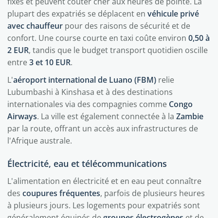
fixes et peuvent coûter cher aux heures de pointe. La
plupart des expatriés se déplacent en
véhicule privé
avec chauffeur
pour des raisons de sécurité et de
confort. Une course courte en taxi coûte environ
0,50 à
2 EUR
, tandis que le budget transport quotidien oscille
entre
3 et 10 EUR
.
L'
aéroport international de Luano (FBM)
relie
Lubumbashi à Kinshasa et à des destinations
internationales via des compagnies comme
Congo
Airways
. La ville est également connectée à la
Zambie
par la route, offrant un accès aux infrastructures de
l'Afrique australe.
Électricité, eau et télécommunications
L'alimentation en électricité et en eau peut connaître
des
coupures fréquentes
, parfois de plusieurs heures
à plusieurs jours. Les logements pour expatriés sont
généralement équipés de
groupes électrogènes
et de