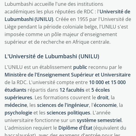
Lubumbashi accueille l'une des institutions
académiques les plus réputées de RDC : l'
Université de
Lubumbashi (UNILU)
. Créée en 1955 par l'Université de
Liège pendant la période coloniale belge, l'UNILU s'est
imposée comme un pôle majeur d'enseignement
supérieur et de recherche en Afrique centrale.
L'Université de Lubumbashi (UNILU)
L'UNILU est un établissement
public
reconnu par le
Ministère de l'Enseignement Supérieur et Universitaire
de la RDC. L'université compte entre
10 000 et 15 000
étudiants
répartis dans
12 facultés
et
5 écoles
supérieures
. Les formations couvrent le
droit
, la
médecine
, les
sciences de l'ingénieur
, l'
économie
, la
psychologie
et les
sciences politiques
. L'année
universitaire fonctionne sur un
système semestriel
.
L'admission requiert le
Diplôme d'État
(équivalent du
baccalauréat), avec des examens d'entrée pour les