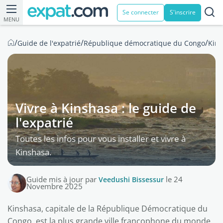
Se connecter
S'inscrire
MENU
/
/
/
Guide de l'expatrié
République démocratique du Congo
Kin
Vivre à Kinshasa : le guide de
l'expatrié
Toutes les infos pour vous installer et vivre à
Kinshasa.
Guide mis à jour par
Veedushi Bissessur
le 24
Novembre 2025
Kinshasa, capitale de la République Démocratique du
Congo, est la plus grande ville francophone du monde