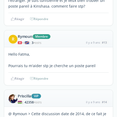
l'étranger. Je suis tunisienne et je veux bien trouver un
poste pareil à Kinshasa. comment faire stp?
Réagir
Répondre
Rymoun
Membre
R
3
il y a 9 ans
#13
|
POSTS
Hello Fatma,
Pourrais tu m'aider stp je cherche un poste pareil
Réagir
Répondre
Priscilla
ViP
42358
il y a 9 ans
#14
|
POSTS
@ Rymoun > Cette discussion date de 2014, de ce fait je