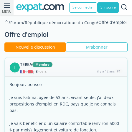
Se connecter
S'inscrire
MENU
/
/
/
Offre d'emploi
Forum
République démocratique du Congo
Offre d'emploi
Nouvelle discussion
M'abonner
TEREA
Membre
T
3
il y a 12 ans
#1
|
POSTS
Bonjour, bonsoir,
Je suis Fatima, âgée de 53 ans, vivant seule, j'ai deux
propositions d'emploi en RDC, pays que je ne connais
pas.
Je vais bénéficier d'un salaire confortable (environ 5000
$ par mois), logement et voiture de fonction.