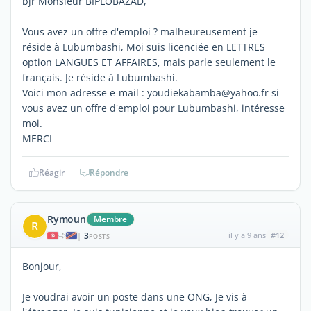
bjr Monsieur BIPLOBAZAD,
Vous avez un offre d'emploi ? malheureusement je
réside à Lubumbashi, Moi suis licenciée en LETTRES
option LANGUES ET AFFAIRES, mais parle seulement le
français. Je réside à Lubumbashi.
Voici mon adresse e-mail : youdiekabamba@yahoo.fr si
vous avez un offre d'emploi pour Lubumbashi, intéresse
moi.
MERCI
Réagir
Répondre
Rymoun
Membre
R
3
il y a 9 ans
#12
|
POSTS
Bonjour,
Je voudrai avoir un poste dans une ONG, Je vis à