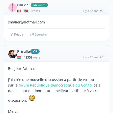
Houda3
Membre
3
il y a 12 ans
#5
|
POSTS
smalier@hotmail.com
Réagir
Répondre
Priscilla
ViP
42358
il y a 12 ans
#6
|
POSTS
Bonjour Fatima,
J'ai crée une nouvelle discussion à partir de vos posts
sur le
forum République démocratique du Congo
, celà
dans le but de donner une meilleure visibilité à votre
discussion.
Merci,