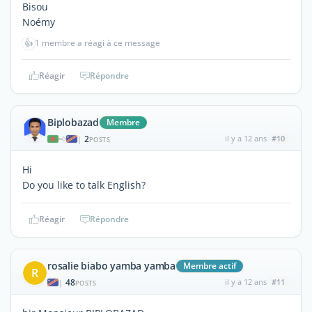
Bisou
Noémy
👍
1 membre a réagi à ce message
Réagir
Répondre
Biplobazad
Membre
2
il y a 12 ans
#10
|
POSTS
Hi
Do you like to talk English?
Réagir
Répondre
rosalie biabo yamba yamba
Membre actif
R
48
il y a 12 ans
#11
|
POSTS