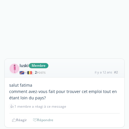
luski
Membre
2
il y a 12 ans
#2
|
POSTS
salut fatima
comment avez-vous fait pour trouver cet emploi tout en
étant loin du pays?
👍
1 membre a réagi à ce message
Réagir
Répondre