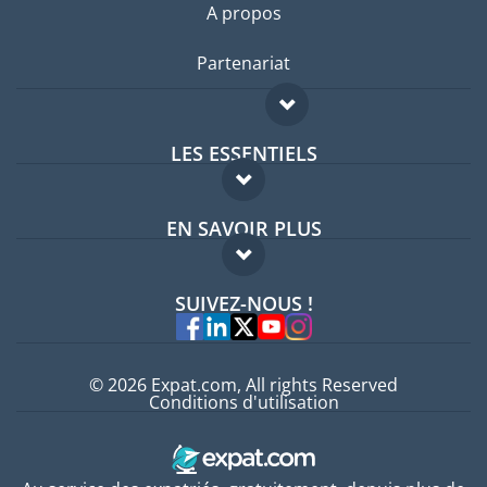
A propos
Partenariat
LES ESSENTIELS
Forum expatriés
EN SAVOIR PLUS
Guides pays
FAQ
Offres d'emploi
SUIVEZ-NOUS !
Experts
© 2026 Expat.com, All rights Reserved
Conditions d'utilisation