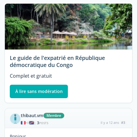
Le guide de l'expatrié en République
démocratique du Congo
Complet et gratuit
À lire sans modération
thibaut.vm
Membre
3
il y a 12 ans
#3
|
POSTS
Bonjour,