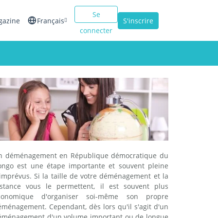
Se
gazine
Français
S'inscrire
connecter
English
Español
ents
Italiano
es
n déménagement en République démocratique du
ongo est une étape importante et souvent pleine
imprévus. Si la taille de votre déménagement et la
istance vous le permettent, il est souvent plus
conomique d'organiser soi-même son propre
éménagement. Cependant, dès lors qu'il s'agit d'un
éménagement d'un volume important ou de longue