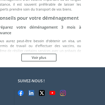
istance, il est souvent préférable de laisser les
perts prendre soin du transport de vos biens.
onseils pour votre déménagement
réparez votre déménagement 3 mois à
'avance
ous aurez peut-être besoin d'obtenir un visa, un
ermis de travail ou d'effectuer des vaccins, ou
me de résilier certains services avec un préavis de
lusieurs mois. Etablissez une liste de ce que vous
Voir plus
vez à faire. En étant bien organisé, vous vous
ssurez du bon déroulement de votre
éménagement.
hoisissez le bon déménageur
SUIVEZ-NOUS !
es services d'un bon déménageur sont essentiels à
out projet d'expatriation en République
émocratique du Congo. Les organismes de
égulation indépendants tels que la FIDI vous