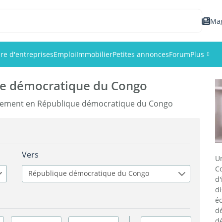
Ma
re d'entreprises
Emploi
Immobilier
Petites annonces
Forum
Plus
e démocratique du Congo
Événem
agement en République démocratique du Congo
Membr
Photos
Vers
U
C
République démocratique du Congo
d'
d
é
d
d