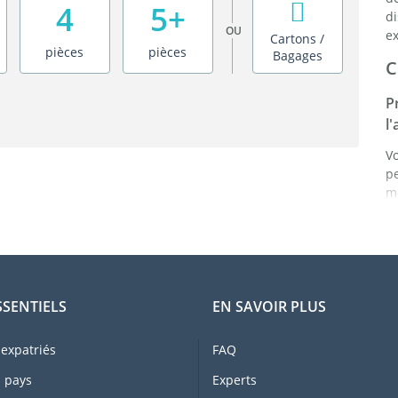
4
5+
d
OU
ex
Cartons /
pièces
pièces
Bagages
C
P
l
V
p
mê
p
a
a
d
C
SSENTIELS
EN SAVOIR PLUS
L
t
expatriés
FAQ
d
 pays
Experts
r