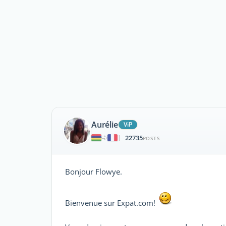
Aurélie
ViP
22735
|
POSTS
Bonjour Flowye.
Bienvenue sur Expat.com!