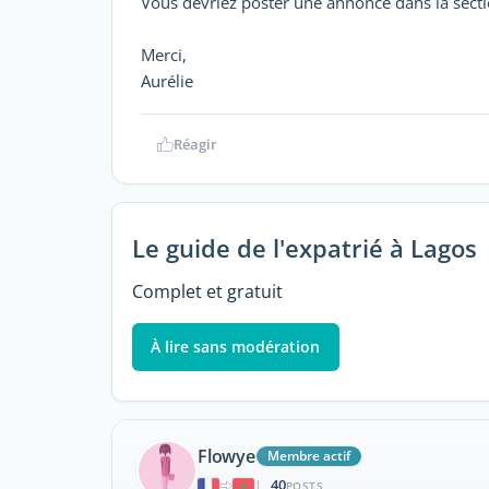
Vous devriez poster une annonce dans la sect
Merci,
Aurélie
Réagir
Le guide de l'expatrié à Lagos
Complet et gratuit
À lire sans modération
Flowye
Membre actif
40
|
POSTS