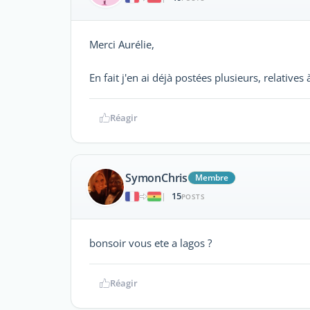
Merci Aurélie,
En fait j'en ai déjà postées plusieurs, relatives 
Réagir
SymonChris
Membre
15
|
POSTS
bonsoir vous ete a lagos ?
Réagir