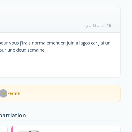
#6
il y a 13 ans
our vous j'irais normalement en juin a lagos car j'ai un
 pour une deux semaine
Fermé
patriation