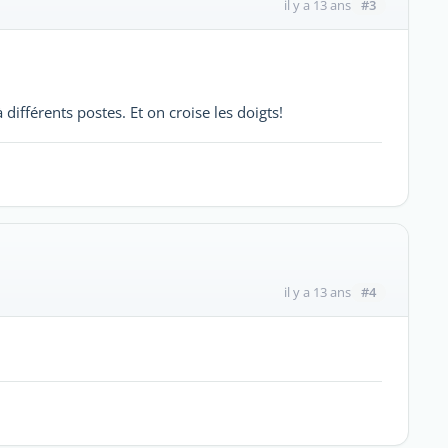
#3
il y a 13 ans
à différents postes. Et on croise les doigts!
#4
il y a 13 ans