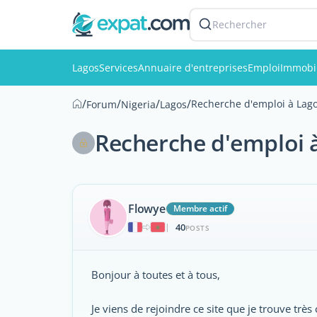
Rechercher
Lagos
Services
Annuaire d'entreprises
Emploi
Immobil
/
/
/
/
Recherche d'emploi à Lag
Forum
Nigeria
Lagos
Recherche d'emploi 
Flowye
Membre actif
40
|
POSTS
Bonjour à toutes et à tous,
Je viens de rejoindre ce site que je trouve trè