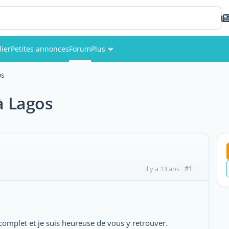
ier
Petites annonces
Forum
Plus
Événements
os
Membres
à Lagos
Photos
#1
il y a 13 ans
s complet et je suis heureuse de vous y retrouver.