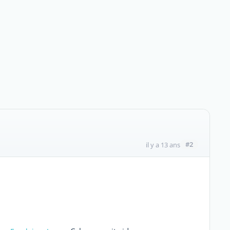
#2
il y a 13 ans