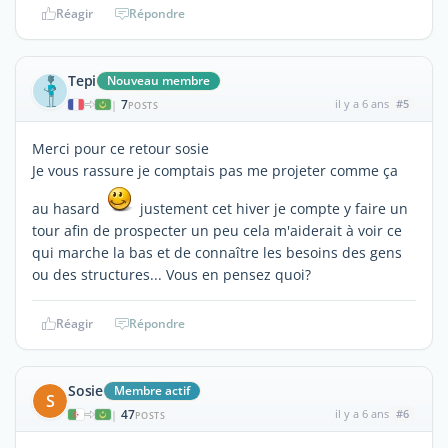
Réagir
Répondre
Tepi
Nouveau membre
7
il y a 6 ans
#5
|
POSTS
Merci pour ce retour sosie
Je vous rassure je comptais pas me projeter comme ça
au hasard
justement cet hiver je compte y faire un
tour afin de prospecter un peu cela m'aiderait à voir ce
qui marche la bas et de connaître les besoins des gens
ou des structures... Vous en pensez quoi?
Réagir
Répondre
Sosie
Membre actif
S
47
il y a 6 ans
#6
|
POSTS