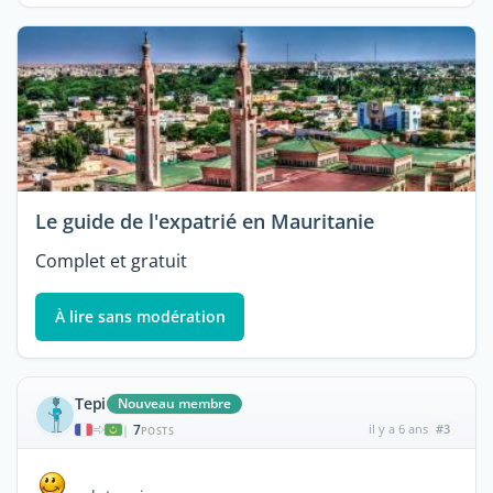
Le guide de l'expatrié en Mauritanie
Complet et gratuit
À lire sans modération
Tepi
Nouveau membre
7
il y a 6 ans
#3
|
POSTS