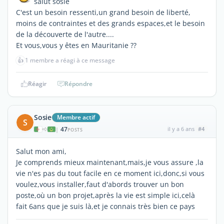
salut sosie
C'est un besoin ressenti,un grand besoin de liberté,
moins de contraintes et des grands espaces,et le besoin
de la découverte de l'autre....
Et vous,vous y êtes en Mauritanie ??
👍
1 membre a réagi à ce message
Réagir
Répondre
Sosie
Membre actif
S
47
il y a 6 ans
#4
|
POSTS
Salut mon ami,
Je comprends mieux maintenant,mais,je vous assure ,la
vie n'es pas du tout facile en ce moment ici,donc,si vous
voulez,vous installer,faut d'abords trouver un bon
poste,où un bon projet,après la vie est simple ici,celà
fait 6ans que je suis là,et je connais très bien ce pays