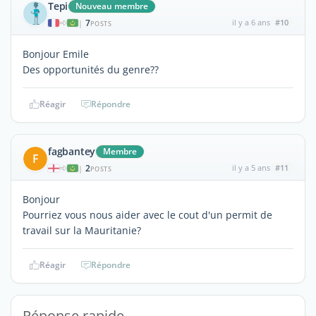
Tepi
Nouveau membre
7
il y a 6 ans
#10
|
POSTS
Bonjour Emile
Des opportunités du genre??
Réagir
Répondre
fagbantey
Membre
F
2
il y a 5 ans
#11
|
POSTS
Bonjour
Pourriez vous nous aider avec le cout d'un permit de
travail sur la Mauritanie?
Réagir
Répondre
Réponse rapide