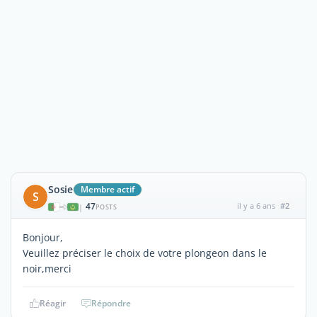
Sosie
Membre actif
S
47
il y a 6 ans
#2
|
POSTS
Bonjour,
Veuillez préciser le choix de votre plongeon dans le
noir,merci
Réagir
Répondre