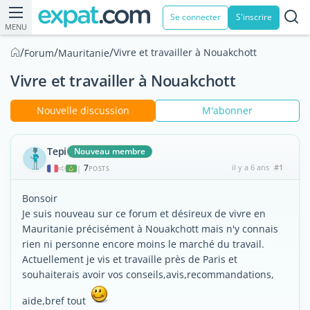
Se connecter
S'inscrire
MENU
/
/
/
Vivre et travailler à Nouakchott
Forum
Mauritanie
Vivre et travailler à Nouakchott
Nouvelle discussion
M'abonner
Tepi
Nouveau membre
7
il y a 6 ans
#1
|
POSTS
Bonsoir
Je suis nouveau sur ce forum et désireux de vivre en
Mauritanie précisément à Nouakchott mais n'y connais
rien ni personne encore moins le marché du travail.
Actuellement je vis et travaille près de Paris et
souhaiterais avoir vos conseils,avis,recommandations,
aide,bref tout