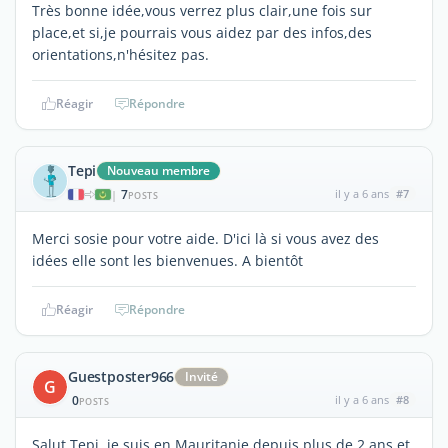
Très bonne idée,vous verrez plus clair,une fois sur
place,et si,je pourrais vous aidez par des infos,des
orientations,n'hésitez pas.
Réagir
Répondre
Tepi
Nouveau membre
7
il y a 6 ans
#7
|
POSTS
Merci sosie pour votre aide. D'ici là si vous avez des
idées elle sont les bienvenues. A bientôt
Réagir
Répondre
Guestposter966
Invité
G
0
il y a 6 ans
#8
POSTS
Salut Tepi, je suis en Mauritanie depuis plus de 2 ans et