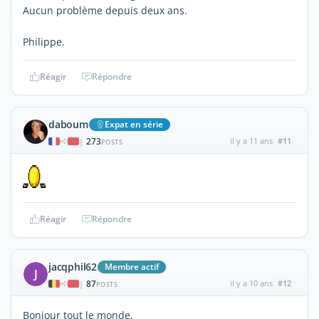
Aucun problème depuis deux ans.
Philippe.
Réagir
Répondre
daboum
Expat en série
273
il y a 11 ans
#11
|
POSTS
Réagir
Répondre
jacqphil62
Membre actif
J
87
il y a 10 ans
#12
|
POSTS
Bonjour tout le monde.