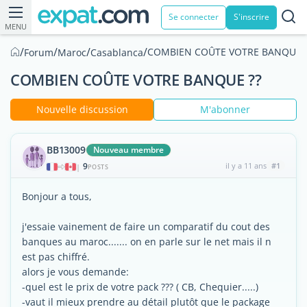
Se connecter
S'inscrire
MENU
/
/
/
/
COMBIEN COÛTE VOTRE BANQUE ?
Forum
Maroc
Casablanca
COMBIEN COÛTE VOTRE BANQUE ??
Nouvelle discussion
M'abonner
BB13009
Nouveau membre
9
il y a 11 ans
#1
|
POSTS
Bonjour a tous,
j'essaie vainement de faire un comparatif du cout des
banques au maroc....... on en parle sur le net mais il n
est pas chiffré.
alors je vous demande:
-quel est le prix de votre pack ??? ( CB, Chequier.....)
-vaut il mieux prendre au détail plutôt que le package