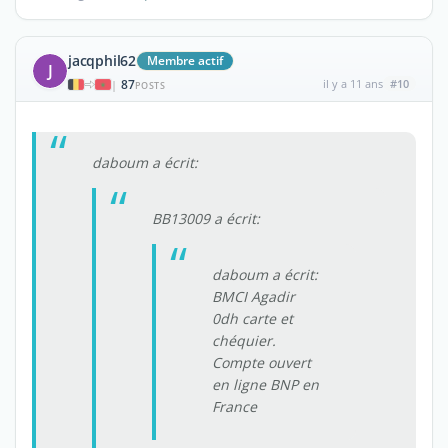
jacqphil62
Membre actif
J
87
il y a 11 ans
#10
|
POSTS
daboum a écrit:
BB13009 a écrit:
daboum a écrit:
BMCI Agadir
0dh carte et
chéquier.
Compte ouvert
en ligne BNP en
France