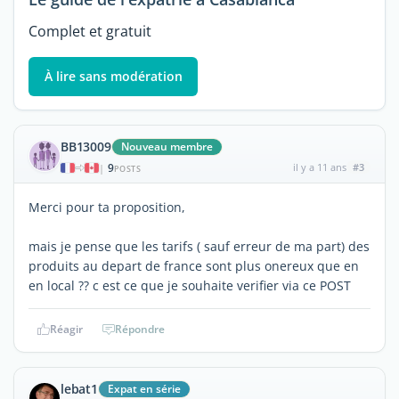
Complet et gratuit
À lire sans modération
BB13009
Nouveau membre
9
il y a 11 ans
#3
|
POSTS
Merci pour ta proposition,
mais je pense que les tarifs ( sauf erreur de ma part) des
produits au depart de france sont plus onereux que en
en local ?? c est ce que je souhaite verifier via ce POST
Réagir
Répondre
lebat1
Expat en série