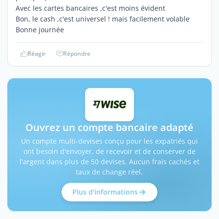
Avec les cartes bancaires ,c'est moins évident
Bon, le cash ,c'est universel ! mais facilement volable
Bonne journée
Réagir
Répondre
Ouvrez un compte bancaire adapté
Un compte multi-devises conçu pour les expatriés qui
ont besoin d'envoyer, de recevoir et de conserver de
l'argent dans plus de 50 devises. Aucun frais cachés et
taux de change réel.
Plus d'informations