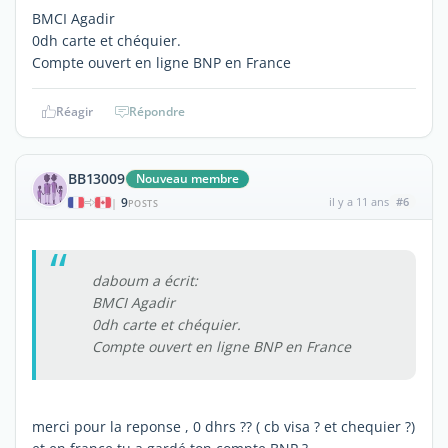
BMCI Agadir
0dh carte et chéquier.
Compte ouvert en ligne BNP en France
Réagir
Répondre
BB13009
Nouveau membre
9
il y a 11 ans
#6
|
POSTS
daboum a écrit:
BMCI Agadir
0dh carte et chéquier.
Compte ouvert en ligne BNP en France
merci pour la reponse , 0 dhrs ?? ( cb visa ? et chequier ?)