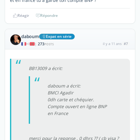
et en france tu a gardé ton compte BNP ?
Réagir
Répondre
daboum
Expat en série
273
il y a 11 ans
#7
|
POSTS
BB13009 a écrit:
daboum a écrit:
BMCI Agadir
0dh carte et chéquier.
Compte ouvert en ligne BNP
en France
merci pour la reponse , 0 dhrs ?? ( cb visa ?