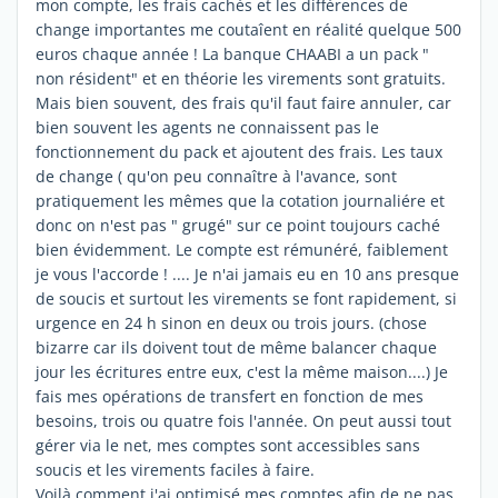
mon compte, les frais cachés et les différences de
change importantes me coutaîent en réalité quelque 500
euros chaque année ! La banque CHAABI a un pack "
non résident" et en théorie les virements sont gratuits.
Mais bien souvent, des frais qu'il faut faire annuler, car
bien souvent les agents ne connaissent pas le
fonctionnement du pack et ajoutent des frais. Les taux
de change ( qu'on peu connaître à l'avance, sont
pratiquement les mêmes que la cotation journaliére et
donc on n'est pas " grugé" sur ce point toujours caché
bien évidemment. Le compte est rémunéré, faiblement
je vous l'accorde ! .... Je n'ai jamais eu en 10 ans presque
de soucis et surtout les virements se font rapidement, si
urgence en 24 h sinon en deux ou trois jours. (chose
bizarre car ils doivent tout de même balancer chaque
jour les écritures entre eux, c'est la même maison....) Je
fais mes opérations de transfert en fonction de mes
besoins, trois ou quatre fois l'année. On peut aussi tout
gérer via le net, mes comptes sont accessibles sans
soucis et les virements faciles à faire.
Voilà comment j'ai optimisé mes comptes afin de ne pas