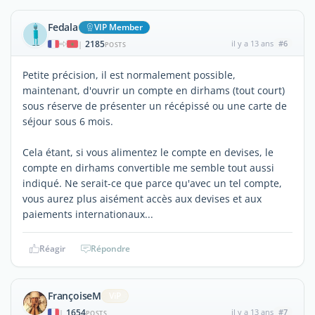
Fedala
VIP Member
2185
il y a 13 ans
#6
|
POSTS
Petite précision, il est normalement possible,
maintenant, d'ouvrir un compte en dirhams (tout court)
sous réserve de présenter un récépissé ou une carte de
séjour sous 6 mois.
Cela étant, si vous alimentez le compte en devises, le
compte en dirhams convertible me semble tout aussi
indiqué. Ne serait-ce que parce qu'avec un tel compte,
vous aurez plus aisément accès aux devises et aux
paiements internationaux...
Réagir
Répondre
FrançoiseM
ViP
1654
il y a 13 ans
#7
|
POSTS