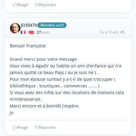
Réagir
Répondre
JO33470
Membre actif
27
il y a 13 ans
#5
|
POSTS
Bonsoir Françoise
Grand merci pour votre message .
Vous vivez à Agadir ou habite un ami d'enfance qui n'a
jamais quitté ce beau Pays ( ou je suis né ) .
Pour mon épouse surtout y a-t-il de quoi s'occuper (
bibliothèque , boutiques , commerces ....... ).
Si vous avez des infos sur des locations de maisons cela
m'intéresserait .
Merci encore et à bientôt j'espère.
Jo
Réagir
Répondre