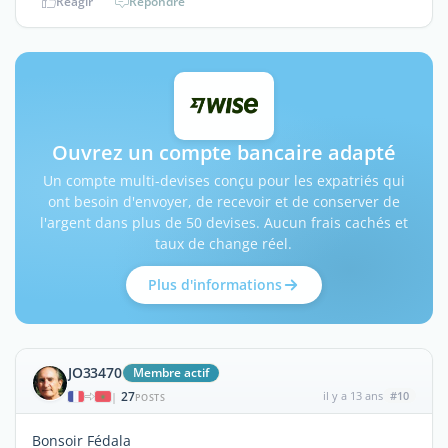
Réagir
Répondre
Ouvrez un compte bancaire adapté
Un compte multi-devises conçu pour les expatriés qui
ont besoin d'envoyer, de recevoir et de conserver de
l'argent dans plus de 50 devises. Aucun frais cachés et
taux de change réel.
Plus d'informations
JO33470
Membre actif
27
il y a 13 ans
#10
|
POSTS
Bonsoir Fédala