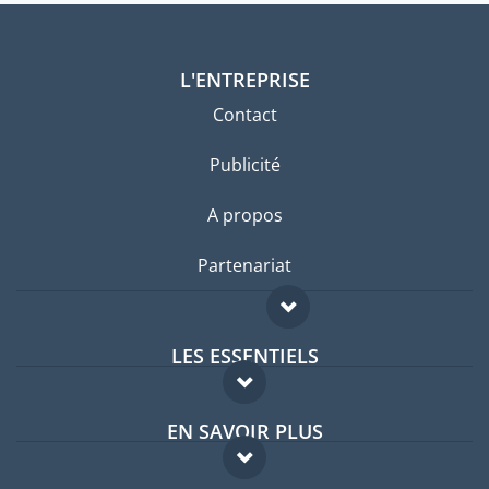
L'ENTREPRISE
Contact
Publicité
A propos
Partenariat
LES ESSENTIELS
Forum expatriés
EN SAVOIR PLUS
Guides pays
FAQ