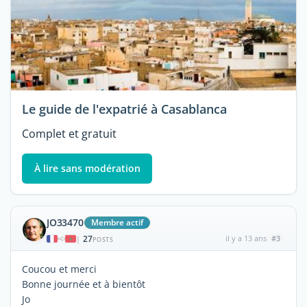
Le guide de l'expatrié à Casablanca
Complet et gratuit
À lire sans modération
JO33470
Membre actif
27
il y a 13 ans
#3
|
POSTS
Coucou et merci
Bonne journée et à bientôt
Jo