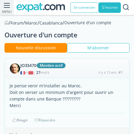
Se connecter
S'inscrire
MENU
/
/
/
/
Ouverture d'un compte
Forum
Maroc
Casablanca
Ouverture d'un compte
Nouvelle discussion
M'abonner
JO33470
Membre actif
27
il y a 13 ans
#1
|
POSTS
Je pense venir m'installer au Maroc.
Doit on verser un minimum d'argent pour ouvrir un
compte dans une Banque ??????????
Merci
Réagir
Répondre