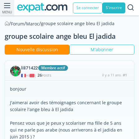
Se connecter
S'inscrire
MENU
/
/
/
groupe scolaire ange bleu El jadida
Forum
Maroc
groupe scolaire ange bleu El jadida
Nouvelle discussion
M'abonner
lili71422
Membre actif
26
il y a 11 ans
#1
|
POSTS
bonjour
J'aimerai avoir des témoignages concernant le groupe
scolaire l'ange bleu à El jadida
Pensez vous que je peux y scolariser ma fille de 5 ans
qui ne parle pas arabe (nous arriverons à el jadida en
juin 2015 ) ?