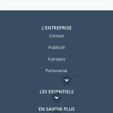
L'ENTREPRISE
Contact
Publicité
A propos
Partenariat
LES ESSENTIELS
Forum expatriés
EN SAVOIR PLUS
Guides pays