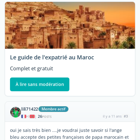
Le guide de l'expatrié au Maroc
Complet et gratuit
À lire sans modération
lili71422
Membre actif
26
il y a 11 ans
#3
|
POSTS
oui je sais très bien ....je voudrai juste savoir si l'ange
bleu accepte des petites françaises de papa marocain et