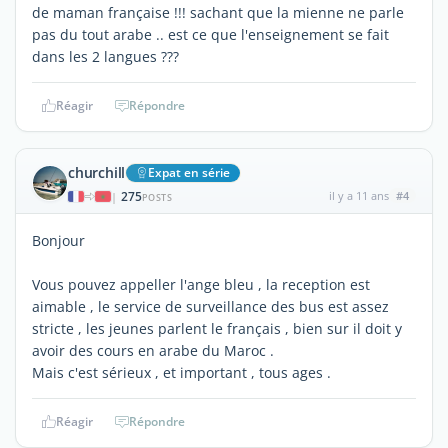
de maman française !!! sachant que la mienne ne parle
pas du tout arabe .. est ce que l'enseignement se fait
dans les 2 langues ???
Réagir
Répondre
churchill
Expat en série
275
il y a 11 ans
#4
|
POSTS
Bonjour
Vous pouvez appeller l'ange bleu , la reception est
aimable , le service de surveillance des bus est assez
stricte , les jeunes parlent le français , bien sur il doit y
avoir des cours en arabe du Maroc .
Mais c'est sérieux , et important , tous ages .
Réagir
Répondre