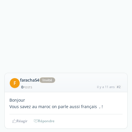
faracha54
Invité
F
0
il y a 11 ans
#2
POSTS
Bonjour
Vous savez au maroc on parle aussi français , !
Réagir
Répondre