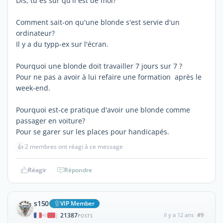
Dis, tu es sûr qu'il est de moi?
Comment sait-on qu'une blonde s'est servie d'un
ordinateur?
Il y a du typp-ex sur l'écran.
Pourquoi une blonde doit travailler 7 jours sur 7 ?
Pour ne pas a avoir à lui refaire une formation après le
week-end.
Pourquoi est-ce pratique d'avoir une blonde comme
passager en voiture?
Pour se garer sur les places pour handicapés.
👍
2 membres ont réagi à ce message
Réagir
Répondre
s150
VIP Member
21387
il y a 12 ans
#9
|
POSTS