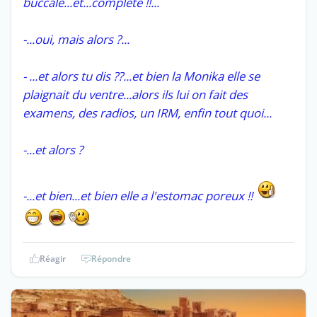
buccale...et...complète !!...
-...oui, mais alors ?...
- ...et alors tu dis ??...et bien la Monika elle se
plaignait du ventre...alors ils lui on fait des
examens, des radios, un IRM, enfin tout quoi...
-...et alors ?
-...et bien...et bien elle a l'estomac poreux !!
Réagir
Répondre