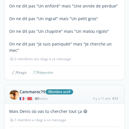
On ne dit pas "Un enfoiré" mais "Une année de perdue"
On ne dit pas "Un ingrat" mais "Un petit gros"
On ne dit pas "Un chapitre" mais "Un matou rigolo"
On ne dit pas "Je suis paniquée" mais "Je cherche un
mec"
👍
2 membres ont réagi à ce message
Réagir
Répondre
Caromaroc79
Membre actif
41
il y a 11 ans
#13
|
POSTS
Mais Denis où vas tu chercher tout ça 😄
👍
1 membre a réagi à ce message