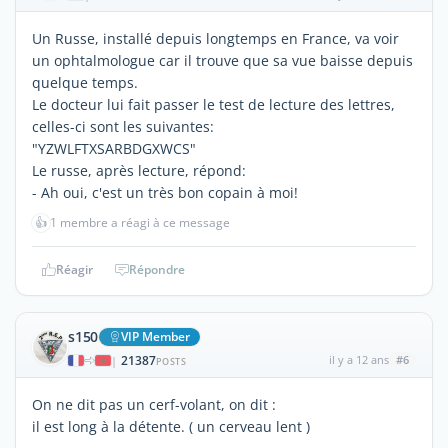
Un Russe, installé depuis longtemps en France, va voir
un ophtalmologue car il trouve que sa vue baisse depuis
quelque temps.
Le docteur lui fait passer le test de lecture des lettres,
celles-ci sont les suivantes:
"YZWLFTXSARBDGXWCS"
Le russe, après lecture, répond:
- Ah oui, c'est un très bon copain à moi!
👍
1 membre a réagi à ce message
Réagir
Répondre
s150
VIP Member
21387
il y a 12 ans
#6
|
POSTS
On ne dit pas un cerf-volant, on dit :
il est long à la détente. ( un cerveau lent )