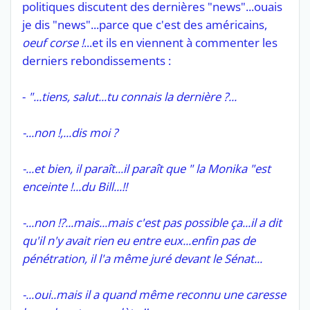
politiques discutent des dernières "news"...ouais
je dis "news"...parce que c'est des américains,
oeuf corse !
...et ils en viennent à commenter les
derniers rebondissements :
-
"...tiens, salut...tu connais la dernière ?...
-...non !,...dis moi ?
-...et bien, il paraît...il paraît que " la Monika "est
enceinte !...du Bill...!!
-...non !?...mais...mais c'est pas possible ça...il a dit
qu'il n'y avait rien eu entre eux...enfin pas de
pénétration, il l'a même juré devant le Sénat...
-...oui..mais il a quand même reconnu une caresse