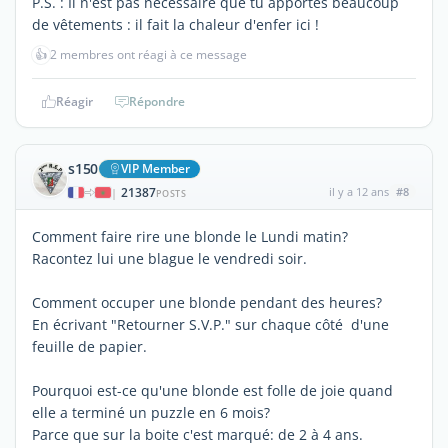
P.S. : Il n'est pas nécessaire que tu apportes beaucoup
de vêtements : il fait la chaleur d'enfer ici !
👍
2 membres ont réagi à ce message
Réagir
Répondre
s150
VIP Member
21387
il y a 12 ans
#8
|
POSTS
Comment faire rire une blonde le Lundi matin?
Racontez lui une blague le vendredi soir.
Comment occuper une blonde pendant des heures?
En écrivant "Retourner S.V.P." sur chaque côté d'une
feuille de papier.
Pourquoi est-ce qu'une blonde est folle de joie quand
elle a terminé un puzzle en 6 mois?
Parce que sur la boite c'est marqué: de 2 à 4 ans.