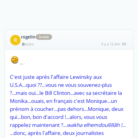
rogelin
Invité
R
0
il y a 12 ans
#2
POSTS
...
C'est juste après l'affaire Lewinsky aux
U.S.A...quoi ??...vous ne vous souvenez-plus
?...mais oui...le Bill Clinton...avec sa secrétaire la
Monika...ouais, en français c'est Monique...un
prénom à coucher...pas dehors...Monique, deux
qui...bon, bon d'accord !...alors, vous vous
rappelez maintenant ?...
wakha elhemdoullillâh !..
.
...donc, après l'affaire, deux journalistes