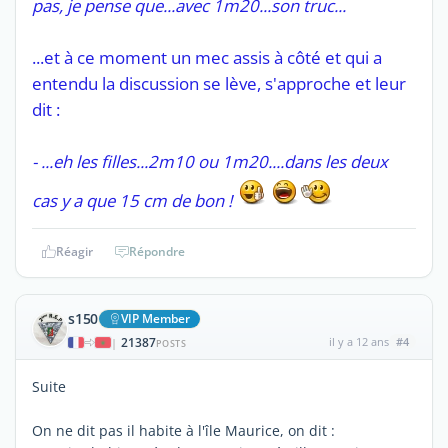
pas, je pense que...avec 1m20...son truc...
...et à ce moment un mec assis à côté et qui a
entendu la discussion se lève, s'approche et leur
dit :
- ...eh les filles...2m10 ou 1m20....dans les deux
cas y a que 15 cm de bon !
Réagir
Répondre
s150
VIP Member
21387
il y a 12 ans
#4
|
POSTS
Suite
On ne dit pas il habite à l'île Maurice, on dit :