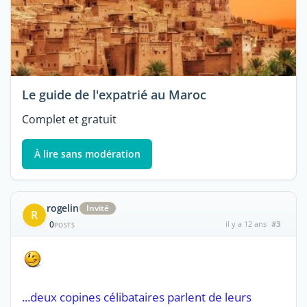
Le guide de l'expatrié au Maroc
Complet et gratuit
À lire sans modération
rogelin
Invité
R
0
il y a 12 ans
#3
POSTS
...deux copines célibataires parlent de leurs