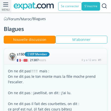
Se connecter
S'inscrire
MENU
/
/
/
Blagues
Forum
Maroc
Blagues
Nouvelle discussion
M'abonner
s150
VIP Member
21387
il y a 12 ans
#1
|
POSTS
On ne dit pas! ! ! ! mais :
On ne dit pas le ton monte mais la fille moche prend
l'escalier.
On ne dit pas : javellisé, on dit : j'ai lu.
On ne dit pas il fait des courbettes, on dit :
ce prof est nul. (il fait des cours bêtes)