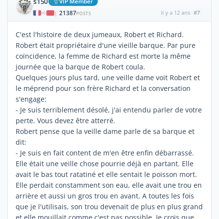
s150
VIP Member
21387
il y a 12 ans
#7
|
POSTS
C'est l'histoire de deux jumeaux, Robert et Richard.
Robert était propriétaire d'une vieille barque. Par pure
coïncidence, la femme de Richard est morte la même
journée que la barque de Robert coula.
Quelques jours plus tard, une veille dame voit Robert et
le méprend pour son frère Richard et la conversation
s'engage:
- Je suis terriblement désolé, j'ai entendu parler de votre
perte. Vous devez être atterré.
Robert pense que la veille dame parle de sa barque et
dit:
- Je suis en fait content de m'en être enfin débarrassé.
Elle était une veille chose pourrie déjà en partant. Elle
avait le bas tout ratatiné et elle sentait le poisson mort.
Elle perdait constamment son eau, elle avait une trou en
arrière et aussi un gros trou en avant. A toutes les fois
que je l'utilisais, son trou devenait de plus en plus grand
et elle mouillait comme c'est pas possible. Je crois que