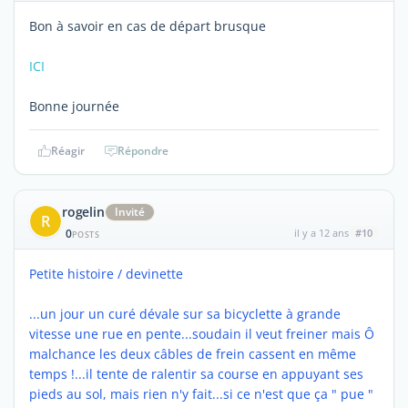
Bon à savoir en cas de départ brusque
ICI
Bonne journée
Réagir
Répondre
rogelin
Invité
R
0
il y a 12 ans
#10
POSTS
Petite histoire / devinette
...un jour un curé dévale sur sa bicyclette à grande
vitesse une rue en pente...soudain il veut freiner mais Ô
malchance les deux câbles de frein cassent en même
temps !...il tente de ralentir sa course en appuyant ses
pieds au sol, mais rien n'y fait...si ce n'est que ça " pue "