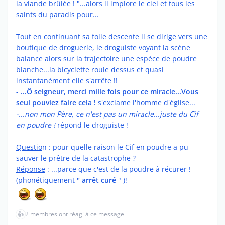
la viande brûlée ! "...alors il implore le ciel et tous les
saints du paradis pour...
Tout en continuant sa folle descente il se dirige vers une
boutique de droguerie, le droguiste voyant la scène
balance alors sur la trajectoire une espèce de poudre
blanche...la bicyclette roule dessus et quasi
instantanément elle s'arrête !!
- ...Ô seigneur, merci mille fois pour ce miracle...Vous
seul pouviez faire cela !
s'exclame l'homme d'église...
-...non mon Père, ce n'est pas un miracle...juste du Cif
en poudre !
répond le droguiste !
Questio
n : pour quelle raison le Cif en poudre a pu
sauver le prêtre de la catastrophe ?
Réponse
: ...parce que c'est de la poudre à récurer !
(phonétiquement
" arrêt curé
" )!
👍
2 membres ont réagi à ce message