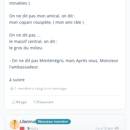
minables )
On ne dit pas mon amiral, on dit :
mon copain rouspète. ( mon ami râle )
On ne dit pas ...
le massif central, on dit :
le gros du milieu.
- On ne dit pas Monténégro, mais Après vous, Monsieur
l'ambassadeur.
à suivre
👍
1 membre a réagi à ce message
Réagir
Répondre
Lilanina
Nouveau membre
9
il y a 12 ans
#5
|
POSTS