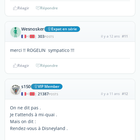
Réagir
Répondre
Wesnosker
Expat en série
303
il y a 12 ans
#11
|
POSTS
merci !! ROGELIN sympatico !!!
Réagir
Répondre
s150
VIP Member
21387
il y a 11 ans
#12
|
POSTS
On ne dit pas .
Je t'attends à mi-quai .
Mais on dit :
Rendez-vous à Disneyland .