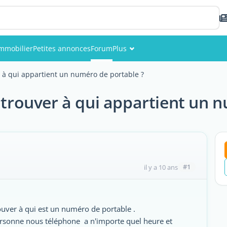
mmobilier
Petites annonces
Forum
Plus
Événements
 à qui appartient un numéro de portable ?
Membres
trouver à qui appartient un n
Photos
#1
il y a 10 ans
ouver à qui est un numéro de portable .
personne nous téléphone a n'importe quel heure et