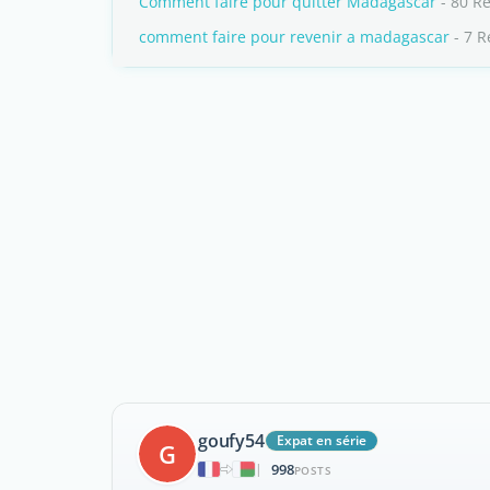
Comment faire pour quitter Madagascar
- 80 R
comment faire pour revenir a madagascar
- 7 
goufy54
Expat en série
G
998
|
POSTS