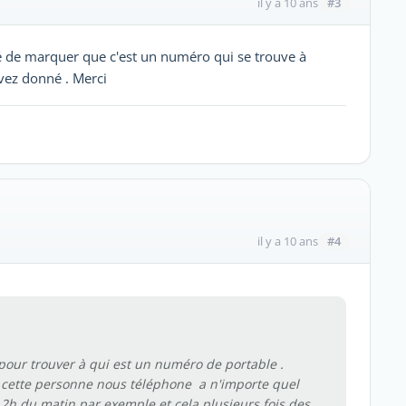
#3
il y a 10 ans
é de marquer que c'est un numéro qui se trouve à
avez donné . Merci
#4
il y a 10 ans
pour trouver à qui est un numéro de portable .
r cette personne nous téléphone a n'importe quel
à 2h du matin par exemple et cela plusieurs fois des