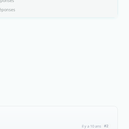
éponses
Réponses
#2
il y a 10 ans