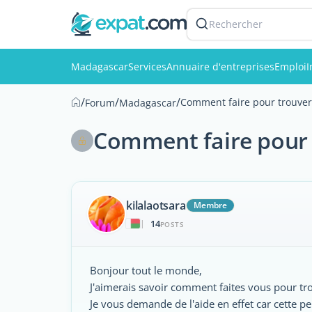
Rechercher
Madagascar
Services
Annuaire d'entreprises
Emploi
I
/
/
/
Comment faire pour trouver
Forum
Madagascar
Comment faire pour 
kilalaotsara
Membre
14
|
POSTS
Bonjour tout le monde,
J'aimerais savoir comment faites vous pour tr
Je vous demande de l'aide en effet car cette 