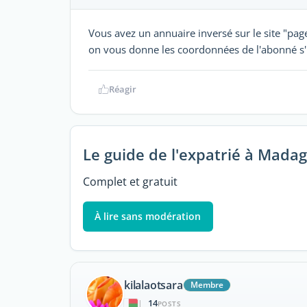
Vous avez un annuaire inversé sur le site "pages
on vous donne les coordonnées de l'abonné s'il 
Réagir
Le guide de l'expatrié à Mada
Complet et gratuit
À lire sans modération
kilalaotsara
Membre
14
|
POSTS