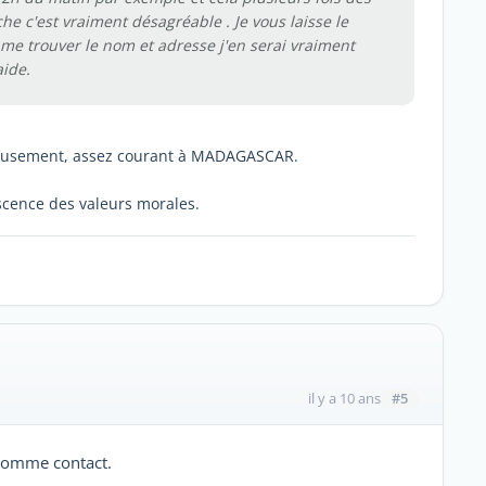
e c'est vraiment désagréable . Je vous laisse le
e trouver le nom et adresse j'en serai vraiment
aide.
reusement, assez courant à MADAGASCAR.
scence des valeurs morales.
#5
il y a 10 ans
 comme contact.