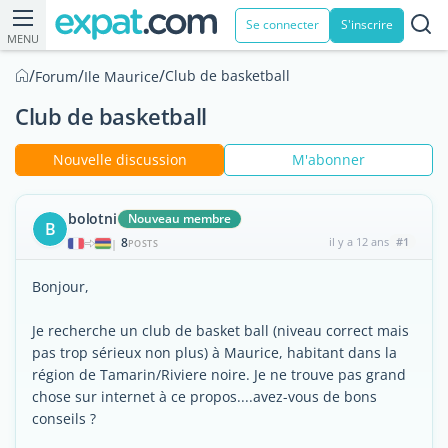
Se connecter
S'inscrire
MENU
/
/
/
Club de basketball
Forum
Ile Maurice
Club de basketball
Nouvelle discussion
M'abonner
bolotni
Nouveau membre
B
8
il y a 12 ans
#1
|
POSTS
Bonjour,
Je recherche un club de basket ball (niveau correct mais
pas trop sérieux non plus) à Maurice, habitant dans la
région de Tamarin/Riviere noire. Je ne trouve pas grand
chose sur internet à ce propos....avez-vous de bons
conseils ?