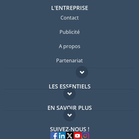
L'ENTREPRISE
Contact
Publicité
A propos
Partenariat
LES ESSENTIELS
Forum expatriés
EN SAVOIR PLUS
Guides pays
FAQ
Offres d'emploi
SUIVEZ-NOUS !
Experts