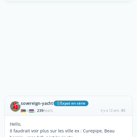
sovereign-yacht
Expat en série
239
il y a 12 ans
#2
|
POSTS
Hello,
Il faudrait voir plus sur les ville ex : Curepipe, Beau