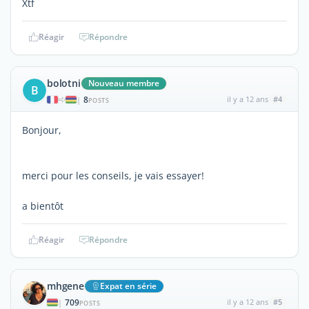
Xtf
Réagir
Répondre
bolotni
Nouveau membre
B
8
il y a 12 ans
#4
|
POSTS
Bonjour,
merci pour les conseils, je vais essayer!
a bientôt
Réagir
Répondre
mhgene
Expat en série
709
il y a 12 ans
#5
|
POSTS