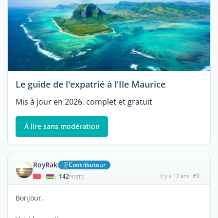
Le guide de l'expatrié à l'Ile Maurice
Mis à jour en 2026, complet et gratuit
À lire sans modération
RoyRak
Contributeur
142
il y a 12 ans
#3
|
POSTS
Bonjour,