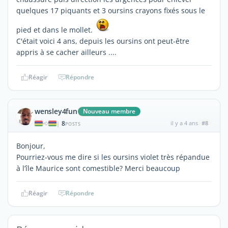
quelques 17 piquants et 3 oursins crayons fixés sous le
pied et dans le mollet.
C'était voici 4 ans, depuis les oursins ont peut-être
appris à se cacher ailleurs ....
Réagir
Répondre
wensley4fun
Nouveau membre
8
il y a 4 ans
#8
|
POSTS
Bonjour,
Pourriez-vous me dire si les oursins violet très répandue
à l’île Maurice sont comestible? Merci beaucoup
Réagir
Répondre