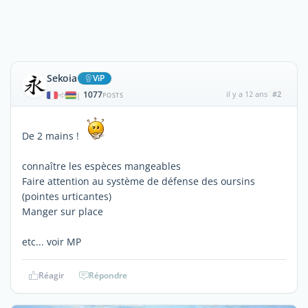
Sekoia
ViP
1077
il y a 12 ans
#2
|
POSTS
De 2 mains !
connaître les espèces mangeables
Faire attention au système de défense des oursins
(pointes urticantes)
Manger sur place
etc... voir MP
Réagir
Répondre