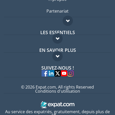
Partenariat
LES ESSENTIELS
Forum expatriés
EN SAVOIR PLUS
Guides pays
FAQ
Offres d'emploi
SUIVEZ-NOUS !
Experts
© 2026 Expat.com, All rights Reserved
Conditions d'utilisation
Au service des expatriés, gratuitement, depuis plus de