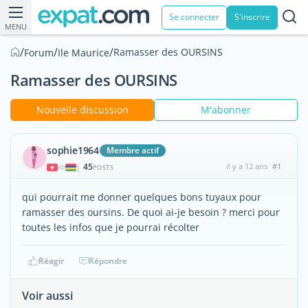
Se connecter
S'inscrire
MENU
/
/
/
Ramasser des OURSINS
Forum
Ile Maurice
Ramasser des OURSINS
Nouvelle discussion
M'abonner
sophie1964
Membre actif
45
il y a 12 ans
#1
|
POSTS
qui pourrait me donner quelques bons tuyaux pour
ramasser des oursins. De quoi ai-je besoin ? merci pour
toutes les infos que je pourrai récolter
Réagir
Répondre
Voir aussi