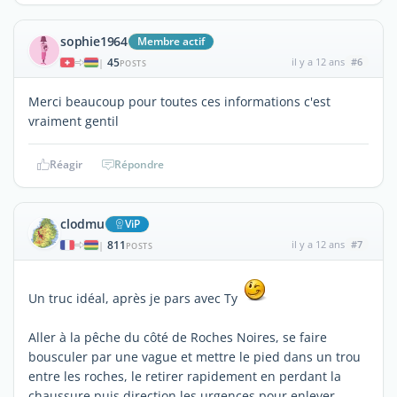
sophie1964
Membre actif
45
il y a 12 ans
#6
|
POSTS
Merci beaucoup pour toutes ces informations c'est
vraiment gentil
Réagir
Répondre
clodmu
ViP
811
il y a 12 ans
#7
|
POSTS
Un truc idéal, après je pars avec Ty
Aller à la pêche du côté de Roches Noires, se faire
bousculer par une vague et mettre le pied dans un trou
entre les roches, le retirer rapidement en perdant la
chaussure puis direction les urgences pour enlever