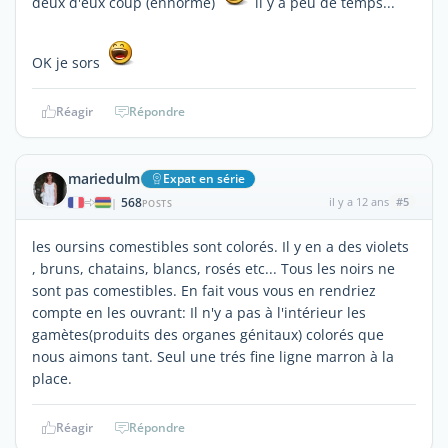
deux d'eux coup (ennorme)
il y a peu de temps...
OK je sors
Réagir
Répondre
mariedulm
Expat en série
568
il y a 12 ans
#5
|
POSTS
les oursins comestibles sont colorés. Il y en a des violets
, bruns, chatains, blancs, rosés etc... Tous les noirs ne
sont pas comestibles. En fait vous vous en rendriez
compte en les ouvrant: Il n'y a pas à l'intérieur les
gamètes(produits des organes génitaux) colorés que
nous aimons tant. Seul une trés fine ligne marron à la
place.
Réagir
Répondre