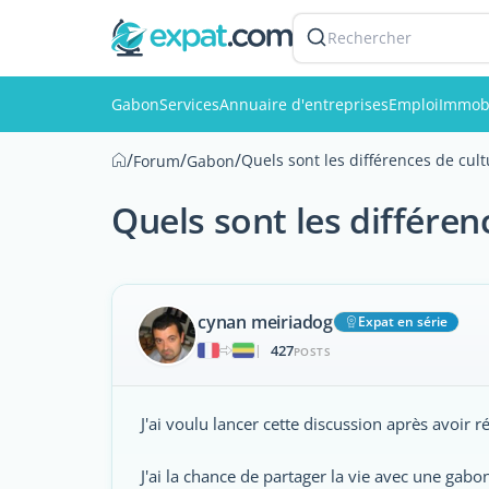
Rechercher
Gabon
Services
Annuaire d'entreprises
Emploi
Immobi
/
/
/
Quels sont les différences de cult
Forum
Gabon
Quels sont les différen
cynan meiriadog
Expat en série
427
|
POSTS
J'ai voulu lancer cette discussion après avoir 
J'ai la chance de partager la vie avec une gab