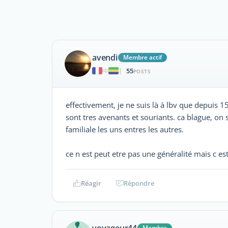
avendi
Membre actif
55
|
POSTS
effectivement, je ne suis là à lbv que depuis 
sont tres avenants et souriants. ca blague, on 
familiale les uns entres les autres.
ce n est peut etre pas une généralité mais c e
Réagir
Répondre
voyageur44
Membre