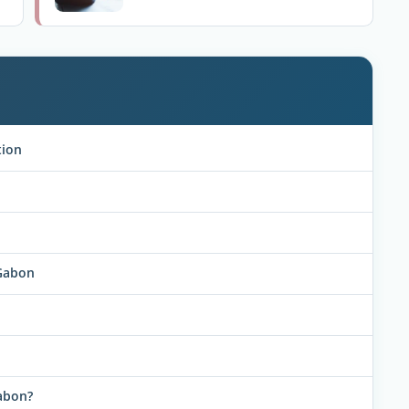
tion
 Gabon
abon?