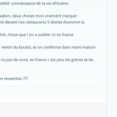
etite' connaissance de la vie africaine.
au Gabon, deux choses mon vraiment marqué :
ement devant nos restaurants 5 étoiles (hummm la
aîné, chose que l on a oublier ici en france
on rentre du boulot, et on s'enferme dans notre maison
a joie de vivre, en france c est plus les grèves et les
z ressenties ???