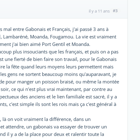
#3
il y a 11 ans
as mal entre Gabonais et Français, j'ai passé 3 ans à
til, Lambaréné, Moanda, Fougamou. La vie est vraiment
ement j'ai bien aimé Port Gentil et Moanda.
eaucoup plus insouciants que les français, et puis on a pas
st une fierté de bien faire son travail, pour le Gabonais
aire la fête quand leurs moyens leurs permettent mais
 les gens ne sortent beaucoup moins qu'auparavant, je
nde pour manger un poisson braisé, ou même la montée
soir, ce qui n'est plus vrai maintenant, par contre au
ectueux des anciens et le lien familiale est sacré, il y a
ts, c'est simple ils sont les rois mais ça c'est général à
e, là on voit vraiment la différence, dans un
e et attendre, un gabonais va essayer de trouver un
d il y a de la place pour deux et ralentir toute la