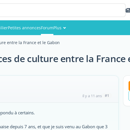
lier
Petites annonces
Forum
Plus
Événements
ure entre la France et le Gabon
Membres
ces de culture entre la France
Photos
#1
il y a 11 ans
répondu à certains.
onaise depuis 7 ans, et que je suis venu au Gabon que 3