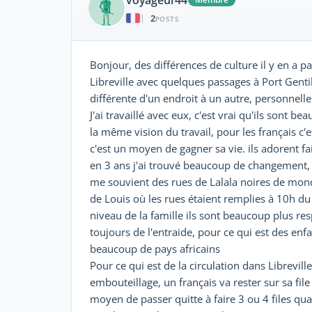
2
|
POSTS
Bonjour, des différences de culture il y en a p
Libreville avec quelques passages à Port Gen
différente d'un endroit à un autre, personnell
J'ai travaillé avec eux, c'est vrai qu'ils sont b
la même vision du travail, pour les français c'e
c'est un moyen de gagner sa vie. ils adorent f
en 3 ans j'ai trouvé beaucoup de changement,
me souvient des rues de Lalala noires de mo
de Louis où les rues étaient remplies à 10h du 
niveau de la famille ils sont beaucoup plus resp
toujours de l'entraide, pour ce qui est des enfan
beaucoup de pays africains
Pour ce qui est de la circulation dans Librevill
embouteillage, un français va rester sur sa fil
moyen de passer quitte à faire 3 ou 4 files quan