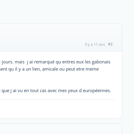
#2
il y a 11 ans
15 jours. mais j ai remarqué qu entres eux les gabonais
sent qu il y a un lien, amicale ou peut etre meme
st que j ai vu en tout cas avec mes yeux d européennes.