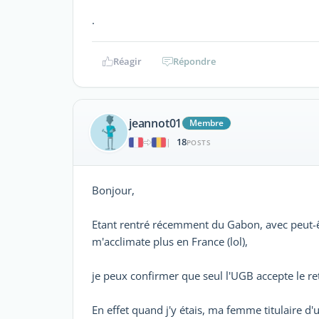
.
Réagir
Répondre
jeannot01
Membre
18
|
POSTS
Bonjour,
Etant rentré récemment du Gabon, avec peut-êtr
m'acclimate plus en France (lol),
je peux confirmer que seul l'UGB accepte le ret
En effet quand j'y étais, ma femme titulaire 