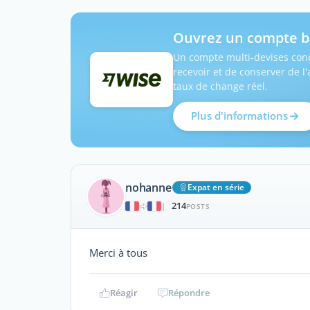
Ouvrez un compte b
Un compte multi-devises conç
recevoir et de conserver de l
taux de change réel.
Plus d'informations
nohanne
Expat en série
214
|
POSTS
Merci à tous
Réagir
Répondre