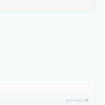
#2
il y a 13 ans