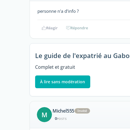
personne n'a d'info ?
Réagir
Répondre
Le guide de l'expatrié au Gab
Complet et gratuit
À lire sans modération
Michel555
Invité
M
0
POSTS