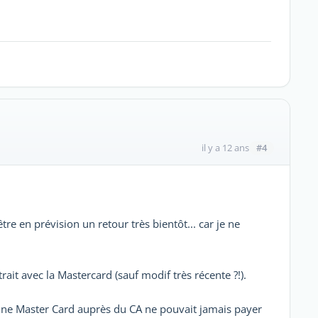
#4
il y a 12 ans
e en prévision un retour très bientôt... car je ne
rait avec la Mastercard (sauf modif très récente ?!).
d'une Master Card auprès du CA ne pouvait jamais payer