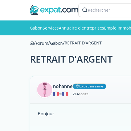
Rechercher
Gabon
Services
Annuaire d'entreprises
Emploi
Immobi
/
/
/
RETRAIT D'ARGENT
Forum
Gabon
RETRAIT D'ARGENT
nohanne
Expat en série
214
|
POSTS
Bonjour