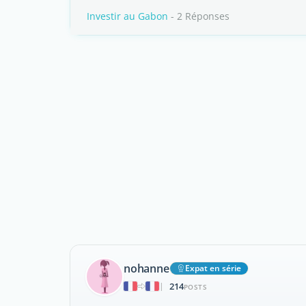
Investir au Gabon
- 2 Réponses
nohanne
Expat en série
214
|
POSTS