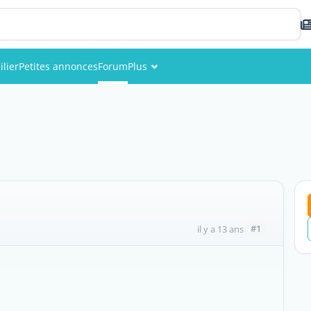
lier
Petites annonces
Forum
Plus
Événements
Membres
Photos
#1
il y a 13 ans