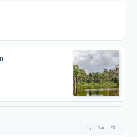
on
#3
il y a 13 ans