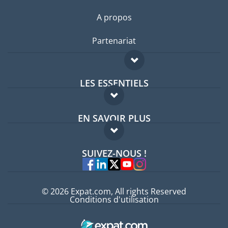
A propos
Partenariat
LES ESSENTIELS
Forum expatriés
EN SAVOIR PLUS
Guides pays
FAQ
Offres d'emploi
SUIVEZ-NOUS !
Experts
© 2026 Expat.com, All rights Reserved
Conditions d'utilisation