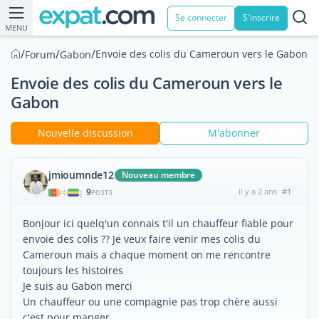
Se connecter
S'inscrire
MENU
/
/
/
Envoie des colis du Cameroun vers le Gabon
Forum
Gabon
Envoie des colis du Cameroun vers le
Gabon
Nouvelle discussion
M'abonner
jmioumnde12
Nouveau membre
9
il y a 2 ans
#1
|
POSTS
Bonjour ici quelq'un connais t'il un chauffeur fiable pour
envoie des colis ?? Je veux faire venir mes colis du
Cameroun mais a chaque moment on me rencontre
toujours les histoires
Je suis au Gabon merci
Un chauffeur ou une compagnie pas trop chère aussi
c'est pour manger