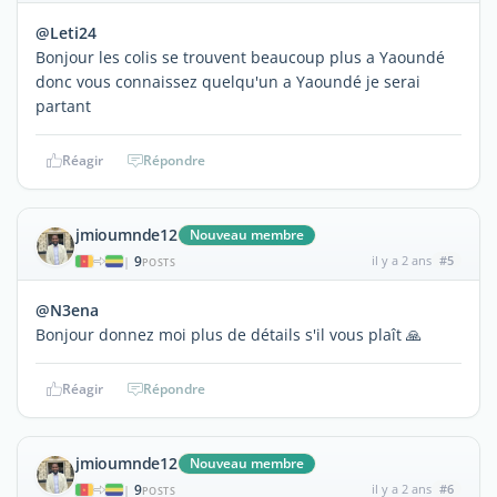
@Leti24
Bonjour les colis se trouvent beaucoup plus a Yaoundé
donc vous connaissez quelqu'un a Yaoundé je serai
partant
Réagir
Répondre
jmioumnde12
Nouveau membre
9
il y a 2 ans
#5
|
POSTS
@N3ena
Bonjour donnez moi plus de détails s'il vous plaît 🙏
Réagir
Répondre
jmioumnde12
Nouveau membre
9
il y a 2 ans
#6
|
POSTS