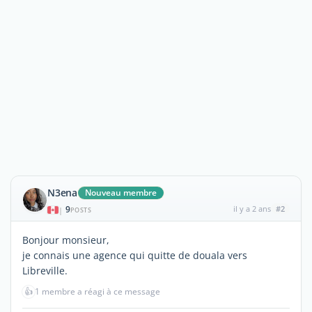
N3ena
Nouveau membre
9
il y a 2 ans
#2
|
POSTS
Bonjour monsieur,
je connais une agence qui quitte de douala vers
Libreville.
👍
1 membre a réagi à ce message