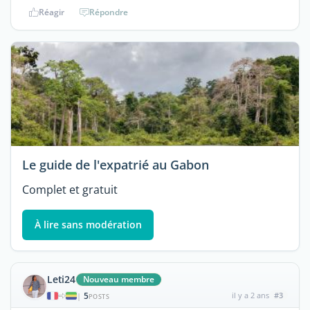
Réagir
Répondre
Le guide de l'expatrié au Gabon
Complet et gratuit
À lire sans modération
Leti24
Nouveau membre
5
il y a 2 ans
#3
|
POSTS