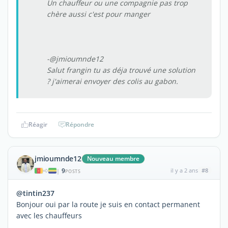
Un chauffeur ou une compagnie pas trop
chère aussi c'est pour manger
-@jmioumnde12
Salut frangin tu as déja trouvé une solution
? j'aimerai envoyer des colis au gabon.
Réagir
Répondre
jmioumnde12
Nouveau membre
9
il y a 2 ans
#8
|
POSTS
@tintin237
Bonjour oui par la route je suis en contact permanent
avec les chauffeurs