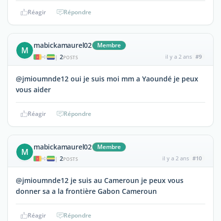
Réagir
Répondre
mabickamaurel02
Membre
M
2
il y a 2 ans
#9
|
POSTS
@jmioumnde12 oui je suis moi mm a Yaoundé je peux
vous aider
Réagir
Répondre
mabickamaurel02
Membre
M
2
il y a 2 ans
#10
|
POSTS
@jmioumnde12 je suis au Cameroun je peux vous
donner sa a la frontière Gabon Cameroun
Réagir
Répondre