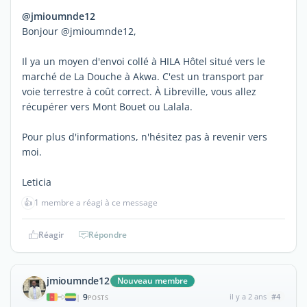
@jmioumnde12
Bonjour @jmioumnde12,
Il ya un moyen d'envoi collé à HILA Hôtel situé vers le
marché de La Douche à Akwa. C'est un transport par
voie terrestre à coût correct. À Libreville, vous allez
récupérer vers Mont Bouet ou Lalala.
Pour plus d'informations, n'hésitez pas à revenir vers
moi.
Leticia
👍
1 membre a réagi à ce message
Réagir
Répondre
jmioumnde12
Nouveau membre
9
il y a 2 ans
#4
|
POSTS