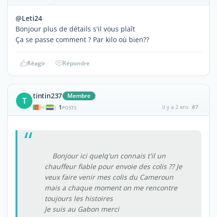
@Leti24
Bonjour plus de détails s'il vous plaît
Ça se passe comment ? Par kilo où bien??
Réagir
Répondre
tintin237
Membre
T
1
il y a 2 ans
#7
|
POSTS
Bonjour ici quelq'un connais t'il un
chauffeur fiable pour envoie des colis ?? Je
veux faire venir mes colis du Cameroun
mais a chaque moment on me rencontre
toujours les histoires
Je suis au Gabon merci