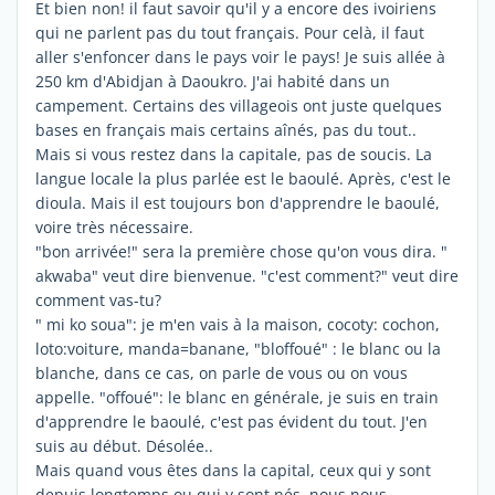
Et bien non! il faut savoir qu'il y a encore des ivoiriens
qui ne parlent pas du tout français. Pour celà, il faut
aller s'enfoncer dans le pays voir le pays! Je suis allée à
250 km d'Abidjan à Daoukro. J'ai habité dans un
campement. Certains des villageois ont juste quelques
bases en français mais certains aînés, pas du tout..
Mais si vous restez dans la capitale, pas de soucis. La
langue locale la plus parlée est le baoulé. Après, c'est le
dioula. Mais il est toujours bon d'apprendre le baoulé,
voire très nécessaire.
"bon arrivée!" sera la première chose qu'on vous dira. "
akwaba" veut dire bienvenue. "c'est comment?" veut dire
comment vas-tu?
" mi ko soua": je m'en vais à la maison, cocoty: cochon,
loto:voiture, manda=banane, "bloffoué" : le blanc ou la
blanche, dans ce cas, on parle de vous ou on vous
appelle. "offoué": le blanc en générale, je suis en train
d'apprendre le baoulé, c'est pas évident du tout. J'en
suis au début. Désolée..
Mais quand vous êtes dans la capital, ceux qui y sont
depuis longtemps ou qui y sont nés, nous nous