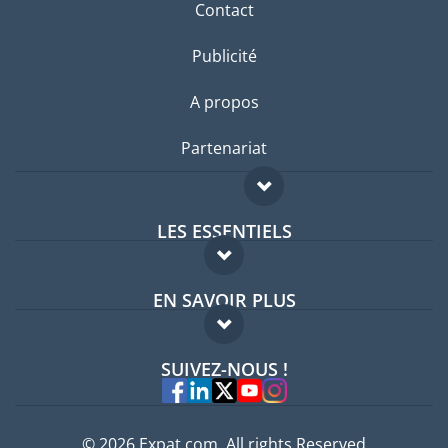
Contact
Publicité
A propos
Partenariat
LES ESSENTIELS
Forum expatriés
EN SAVOIR PLUS
Guides pays
FAQ
Offres d'emploi
SUIVEZ-NOUS !
Experts
© 2026 Expat.com, All rights Reserved