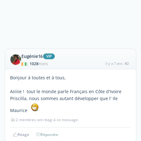
Eugénie16
ViP
1028
il y a 7 ans
#2
|
POSTS
Bonjour à toutes et à tous,
Aiiiiie ! tout le monde parle Français en Côte d'Ivoire
Priscilla, nous sommes autant développer que l' Ile
Maurice
👍
2 membres ont réagi à ce message
Réagir
Répondre