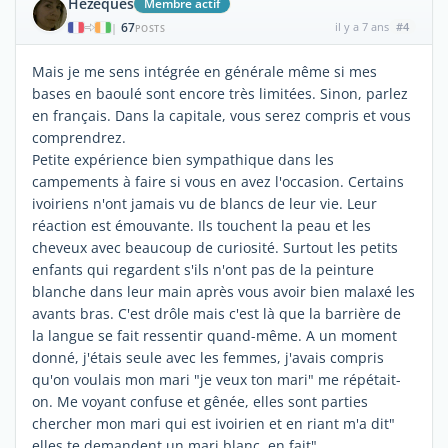
Hézèques
Membre actif
67
il y a 7 ans
#4
|
POSTS
Mais je me sens intégrée en générale même si mes
bases en baoulé sont encore très limitées. Sinon, parlez
en français. Dans la capitale, vous serez compris et vous
comprendrez.
Petite expérience bien sympathique dans les
campements à faire si vous en avez l'occasion. Certains
ivoiriens n'ont jamais vu de blancs de leur vie. Leur
réaction est émouvante. Ils touchent la peau et les
cheveux avec beaucoup de curiosité. Surtout les petits
enfants qui regardent s'ils n'ont pas de la peinture
blanche dans leur main après vous avoir bien malaxé les
avants bras. C'est drôle mais c'est là que la barrière de
la langue se fait ressentir quand-même. A un moment
donné, j'étais seule avec les femmes, j'avais compris
qu'on voulais mon mari "je veux ton mari" me répétait-
on. Me voyant confuse et gênée, elles sont parties
chercher mon mari qui est ivoirien et en riant m'a dit"
elles te demandent un mari blanc, en fait".