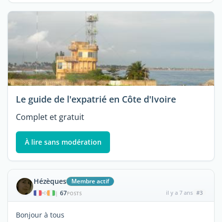
Le guide de l'expatrié en Côte d'Ivoire
Complet et gratuit
À lire sans modération
Hézèques
Membre actif
67
il y a 7 ans
#3
|
POSTS
Bonjour à tous