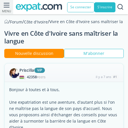
Se connecter
S'inscrire
MENU
/
/
/
Vivre en Côte d'Ivoire sans maîtriser la l
Forum
Côte d'Ivoire
Vivre en Côte d'Ivoire sans maîtriser la
langue
Nouvelle discussion
M'abonner
Priscilla
ViP
42358
il y a 7 ans
#1
|
POSTS
Bonjour à toutes et à tous,
Une expatriation est une aventure, d'autant plus si l'on
ne maîtrise pas la langue de son pays d'accueil. Nous
vous proposons ainsi d'échanger des conseils pour vous
aider à surmonter la barrière de la langue en Côte
d'Ivoire.