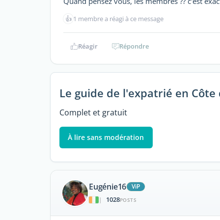
Quand pensez vous, les membres ?? c'est exact 
👍
1 membre a réagi à ce message
Réagir
Répondre
Le guide de l'expatrié en Côte 
Complet et gratuit
À lire sans modération
Eugénie16
ViP
1028
|
POSTS