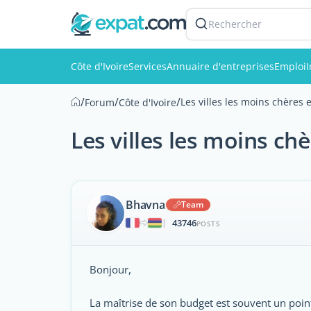
Rechercher
Côte d'Ivoire
Services
Annuaire d'entreprises
Emploi
/
/
/
Les villes les moins chères e
Forum
Côte d'Ivoire
Les villes les moins chè
Bhavna
Team
43746
|
POSTS
Bonjour,
La maîtrise de son budget est souvent un poin