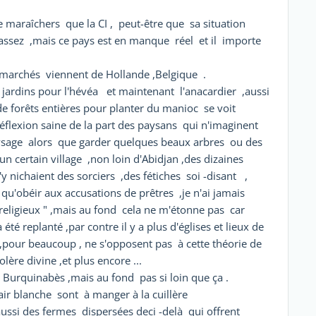
maraîchers que la CI , peut-être que sa situation
assez ,mais ce pays est en manque réel et il importe
 marchés viennent de Hollande ,Belgique .
s jardins pour l'hévéa et maintenant l'anacardier ,aussi
de forêts entières pour planter du manioc se voit
flexion saine de la part des paysans qui n'imaginent
ysage alors que garder quelques beaux arbres ou des
un certain village ,non loin d'Abidjan ,des dizaines
'y nichaient des sorciers ,des fétiches soi -disant ,
t qu'obéir aux accusations de prêtres ,je n'ai jamais
eligieux " ,mais au fond cela ne m'étonne pas car
é replanté ,par contre il y a plus d'églises et lieux de
s ,pour beaucoup , ne s'opposent pas à cette théorie de
lère divine ,et plus encore ...
ts Burquinabès ,mais au fond pas si loin que ça .
ir blanche sont à manger à la cuillère
aussi des fermes dispersées deci -delà qui offrent