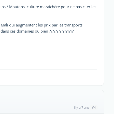
ns / Moutons, culture maraichère pour ne pas citer les
 Mali qui augmentent les prix par les transports.
dans ces domaines où bien ????????????????
#4
il y a 7 ans