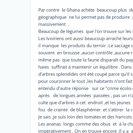
Par contre le Ghana achète beaucoup plus de 
géographique ne lui permet pas de produire 
massivement .
Beaucoup de légumes que l'on trouve sur les
Les Ivoiriens ont aussi beaucoup arraché leur
il manque les produits du terroir .Le saccage 
souvent en brousse ,aucun contrôle ,aucune ré
même pas que toute la faune disparaît du pa
haies suffirait à maintenir un équilibre . Dans 
d'arbres splendides ont été coupé parce qu'il s
pour couronner le tout ,les habitants n'ont fai
entendu d'autre réponse sur ce "crime écolo-r
après de longues années passées , pas un n'a ét
culte que d'arbres à cet endroit ,et les jeune
fou de crainte de blasphémer et s'attirer la co
Je sais ,je suis loin des tomates et des harico
Les ananas longs comme des obus et à la cha
impérativement . On en trouve encore .Il y a 