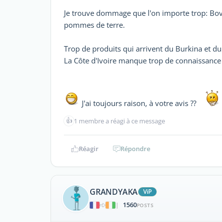
Je trouve dommage que l'on importe trop: Bovi
pommes de terre.
Trop de produits qui arrivent du Burkina et du
La Côte d'Ivoire manque trop de connaissance 
J'ai toujours raison, à votre avis ??
👍
1 membre a réagi à ce message
Réagir
Répondre
GRANDYAKA
ViP
1560
|
POSTS