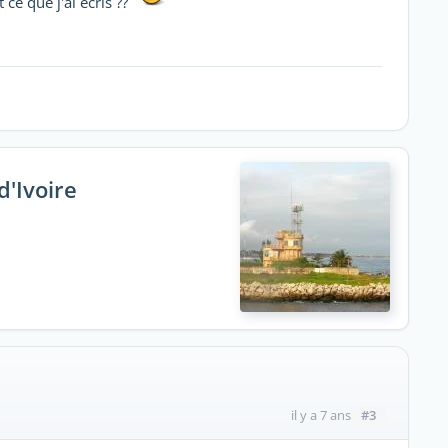
ce que j'ai écris ??
d'Ivoire
#3
il y a 7 ans