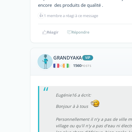
encore des produits de qualité .
👍
1 membre a réagi à ce message
Réagir
Répondre
GRANDYAKA
ViP
1560
|
POSTS
Eugénie16 a écrit:
Bonjour à à tous
Personnellement il n'y a pas de ville m
village ou qu'il n'y a pas d'eau ni élec