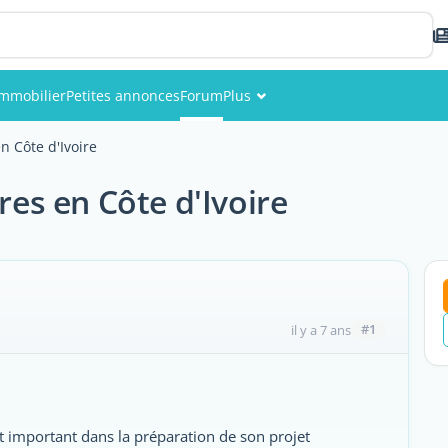
Immobilier
Petites annonces
Forum
Plus
Événements
n Côte d'Ivoire
Membres
res en Côte d'Ivoire
Photos
#1
il y a 7 ans
t important dans la préparation de son projet