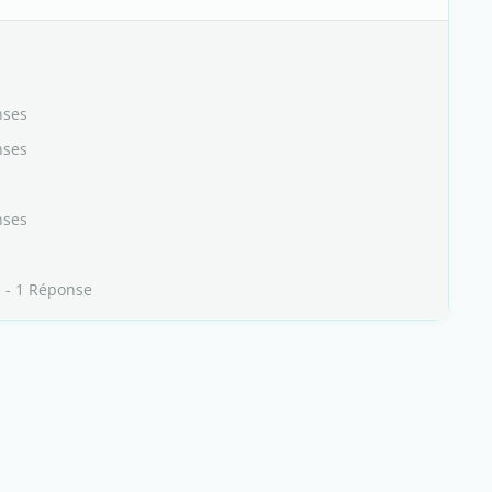
nses
nses
nses
e
- 1 Réponse