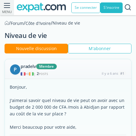
Se connecter
S'inscrire
MENU
/
/
/
Niveau de vie
Forum
Côte d'Ivoire
Niveau de vie
Nouvelle discussion
M'abonner
pradelv
Membre
P
2
il y a 6 ans
#1
|
POSTS
Bonjour,
J'aimerai savoir quel niveau de vie peut on avoir avec un
budget de 2 000 000 de CFA /mois à Abidjan par rapport
au coût de la vie sur place ?
Merci beaucoup pour votre aide,