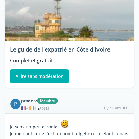
Le guide de l'expatrié en Côte d'Ivoire
Complet et gratuit
À lire sans modération
pradelv
Membre
P
2
il y a 6 ans
#3
|
POSTS
Je sens un peu d’ironie
Je me doute que c’est un bon budget mais n’etant jamais