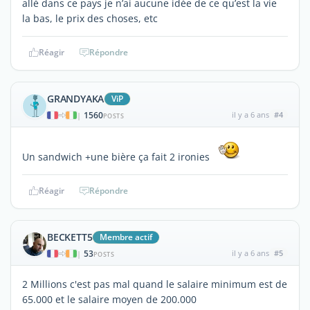
allé dans ce pays je n’ai aucune idée de ce qu’est la vie
la bas, le prix des choses, etc
Réagir
Répondre
GRANDYAKA
ViP
1560
il y a 6 ans
#4
|
POSTS
Un sandwich +une bière ça fait 2 ironies
Réagir
Répondre
BECKETT5
Membre actif
53
il y a 6 ans
#5
|
POSTS
2 Millions c'est pas mal quand le salaire minimum est de
65.000 et le salaire moyen de 200.000