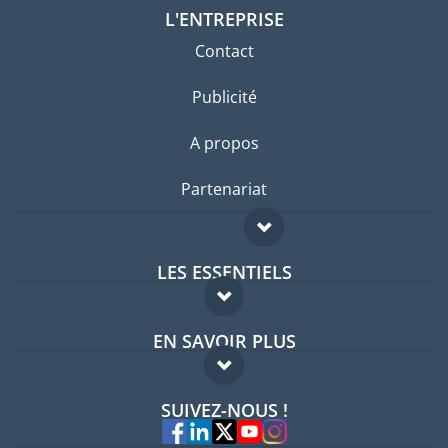
L'ENTREPRISE
Contact
Publicité
A propos
Partenariat
LES ESSENTIELS
Forum expatriés
EN SAVOIR PLUS
Guides pays
FAQ
Offres d'emploi
SUIVEZ-NOUS !
Experts