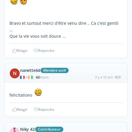
Bravo et surtout merci d'être venu dire .. Ca c'est gentil
...
Que la vie vous soit douce ...
Réagir
Répondre
nanette64
Membre actif
N
40
il y a 10 ans
#23
|
POSTS
felicitations
Réagir
Répondre
Niky 42
Contributeur