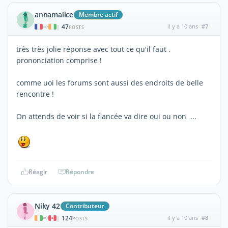
annamalice
Membre actif
47
il y a 10 ans
#7
|
POSTS
très très jolie réponse avec tout ce qu'il faut .
prononciation comprise !
comme uoi les forums sont aussi des endroits de belle
rencontre !
On attends de voir si la fiancée va dire oui ou non ...
Réagir
Répondre
Niky 42
Contributeur
124
il y a 10 ans
#8
|
POSTS