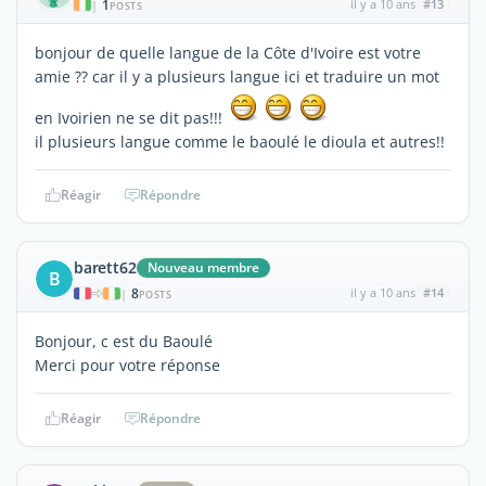
1
il y a 10 ans
#13
|
POSTS
bonjour de quelle langue de la Côte d'Ivoire est votre
amie ?? car il y a plusieurs langue ici et traduire un mot
en Ivoirien ne se dit pas!!!
il plusieurs langue comme le baoulé le dioula et autres!!
Réagir
Répondre
barett62
Nouveau membre
B
8
il y a 10 ans
#14
|
POSTS
Bonjour, c est du Baoulé
Merci pour votre réponse
Réagir
Répondre