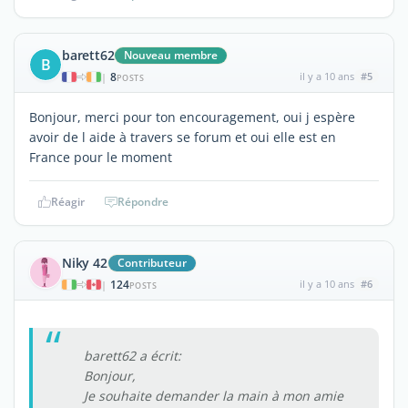
barett62
Nouveau membre
B
8
il y a 10 ans
#5
|
POSTS
Bonjour, merci pour ton encouragement, oui j espère
avoir de l aide à travers se forum et oui elle est en
France pour le moment
Réagir
Répondre
Niky 42
Contributeur
124
il y a 10 ans
#6
|
POSTS
barett62 a écrit:
Bonjour,
Je souhaite demander la main à mon amie