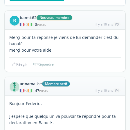
barett62
Nouveau membre
B
8
il y a 10 ans
#3
|
POSTS
Merçi pour ta réponse je viens de lui demander c'est du
baoulé
merçi pour votre aide
Réagir
Répondre
annamalice
Membre actif
47
il y a 10 ans
#4
|
POSTS
Bonjour Fédéric ,
J'espère que quelqu'un va pouvoir te répondre pour ta
déclaration en Baoulé .