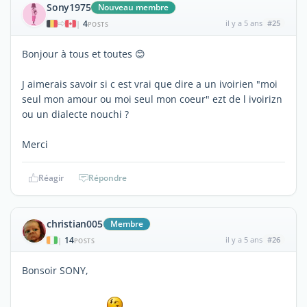
Sony1975
Nouveau membre
4
il y a 5 ans
#25
|
POSTS
Bonjour à tous et toutes 😊
J aimerais savoir si c est vrai que dire a un ivoirien "moi
seul mon amour ou moi seul mon coeur" ezt de l ivoirizn
ou un dialecte nouchi ?
Merci
Réagir
Répondre
christian005
Membre
14
il y a 5 ans
#26
|
POSTS
Bonsoir SONY,