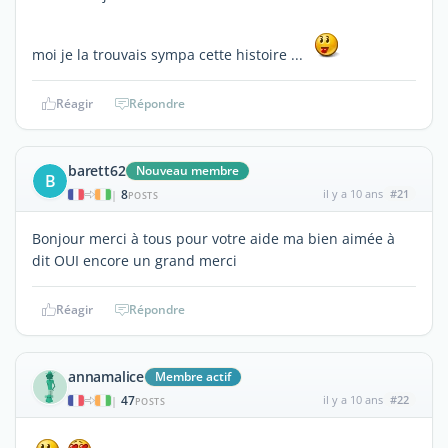
moi je la trouvais sympa cette histoire ...
Réagir
Répondre
barett62
Nouveau membre
B
8
il y a 10 ans
#21
|
POSTS
Bonjour merci à tous pour votre aide ma bien aimée à
dit OUI encore un grand merci
Réagir
Répondre
annamalice
Membre actif
47
il y a 10 ans
#22
|
POSTS