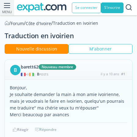
Se connecter
S'inscrire
MENU
/
/
/
Traduction en ivoirien
Forum
Côte d'Ivoire
Traduction en ivoirien
Nouvelle discussion
M'abonner
barett62
Nouveau membre
B
8
il y a 10 ans
#1
|
POSTS
Bonjour,
Je souhaite demander la main à mon amie ivoirienne,
mais je voudrais le faire en ivoirien, quelqu'un pourrais
me traduire" ma chérie veux tu m'épouser"
Merci beaucoup par avances
Réagir
Répondre