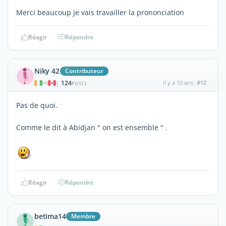
Merci beaucoup je vais travailler la prononciation
Réagir
Répondre
Niky 42
Contributeur
124
il y a 10 ans
#12
|
POSTS
Pas de quoi.
Comme le dit à Abidjan " on est ensemble " .
Réagir
Répondre
betima14
Membre