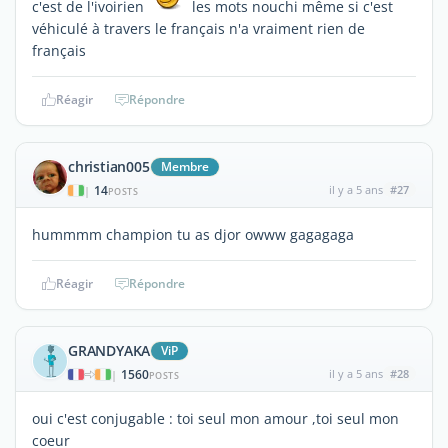
c'est de l'ivoirien
les mots nouchi même si c'est
véhiculé à travers le français n'a vraiment rien de
français
Réagir
Répondre
christian005
Membre
14
il y a 5 ans
#27
|
POSTS
hummmm champion tu as djor owww gagagaga
Réagir
Répondre
GRANDYAKA
ViP
1560
il y a 5 ans
#28
|
POSTS
oui c'est conjugable : toi seul mon amour ,toi seul mon
coeur