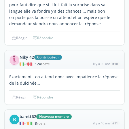
pour faut dire que si il lui fait la surprise dans sa
langue elle va fondre y'a des chances ... mais bon
on porte pas la poisse on attend et on espère que le
demandeur viendra nous annoncer la réponse ..
Réagir
Répondre
Niky 42
Contributeur
124
il y a 10 ans
#10
|
POSTS
Exactement, on attend donc avec impatience la réponse
de la dulcinée...
Réagir
Répondre
barett62
Nouveau membre
B
8
il y a 10 ans
#11
|
POSTS