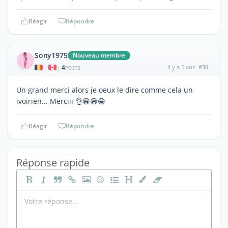
Réagir
Répondre
Sony1975
Nouveau membre
4
il y a 5 ans
#30
|
POSTS
Un grand merci alors je oeux le dire comme cela un
ivoirien... Merciii 👌😁😁😁
Réagir
Répondre
Réponse rapide