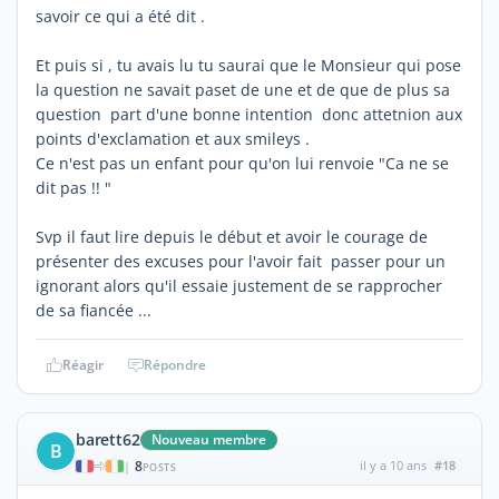
savoir ce qui a été dit .
Et puis si , tu avais lu tu saurai que le Monsieur qui pose
la question ne savait paset de une et de que de plus sa
question part d'une bonne intention donc attetnion aux
points d'exclamation et aux smileys .
Ce n'est pas un enfant pour qu'on lui renvoie "Ca ne se
dit pas !! "
Svp il faut lire depuis le début et avoir le courage de
présenter des excuses pour l'avoir fait passer pour un
ignorant alors qu'il essaie justement de se rapprocher
de sa fiancée ...
Réagir
Répondre
barett62
Nouveau membre
B
8
il y a 10 ans
#18
|
POSTS