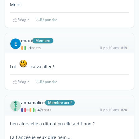
Merci
Réagir
Répondre
enaci
Membre
E
1
il y a 10 ans
#19
|
POSTS
Lol
ça va aller !
Réagir
Répondre
annamalice
Membre actif
47
il y a 10 ans
#20
|
POSTS
ben alors elle a dit oui ou elle a dit non ?
La fiancée je veux dire hein ...