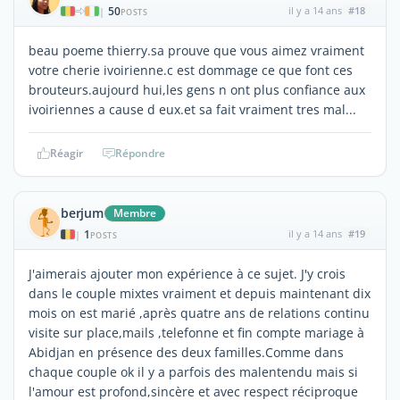
50
il y a 14 ans
#18
|
POSTS
beau poeme thierry.sa prouve que vous aimez vraiment
votre cherie ivoirienne.c est dommage ce que font ces
brouteurs.aujourd hui,les gens n ont plus confiance aux
ivoiriennes a cause d eux.et sa fait vraiment tres mal...
Réagir
Répondre
berjum
Membre
1
il y a 14 ans
#19
|
POSTS
J'aimerais ajouter mon expérience à ce sujet. J'y crois
dans le couple mixtes vraiment et depuis maintenant dix
mois on est marié ,après quatre ans de relations continu
visite sur place,mails ,telefonne et fin compte mariage à
Abidjan en présence des deux familles.Comme dans
chaque couple ok il y a parfois des malentendu mais si
l'amour est profond,sincère et avec respect réciproque