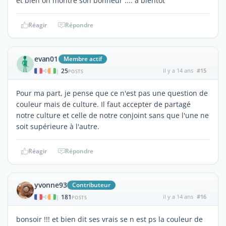
et bien on montre son bonheur .... a bientot
Réagir
Répondre
evan01
Membre actif
25
il y a 14 ans
#15
|
POSTS
Pour ma part, je pense que ce n'est pas une question de
couleur mais de culture. Il faut accepter de partagé
notre culture et celle de notre conjoint sans que l'une ne
soit supérieure à l'autre.
Réagir
Répondre
yvonne93
Contributeur
181
il y a 14 ans
#16
|
POSTS
bonsoir !!! et bien dit ses vrais se n est ps la couleur de