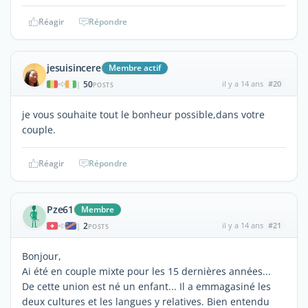
Réagir
Répondre
jesuisincere
Membre actif
50
il y a 14 ans
#20
|
POSTS
je vous souhaite tout le bonheur possible,dans votre
couple.
Réagir
Répondre
Pze61
Membre
2
il y a 14 ans
#21
|
POSTS
Bonjour,
Ai été en couple mixte pour les 15 dernières années...
De cette union est né un enfant... Il a emmagasiné les
deux cultures et les langues y relatives. Bien entendu