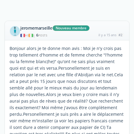
jeromemarseille
Nouveau membre
6
il y a 15 ans
#2
|
POSTS
Bonjour alors je te donne mon avis : Moi je n'y crois pas
trop tellement d'homme et de femme cherche "l'homme
ou la femme blanc(he)" qu'ont ne sais plus vraiment
quoi est qui et vis versa.Personellement je suis en
relation par le net avec une fille d'Abidjan via le net.Cela
ait a peut près 15 jours que nous discutons et tout
semble allé pour le mieux mais du jour au lendemain
plus de nouvelles.Alors je veux bien y croire mais il n'y
aurai pas plus de rèves que de réalité? Que recherchent
ils exactement? Moi même j'avous être complètement
perdu.Personellement je suis près a aire le déplacement
voir même m'installer (a voir les papiers francais comme
il sont dure a otenir comparer aux papier de CI) Ta
question est tres réaliste!!!! En plus si ont mèles toutes