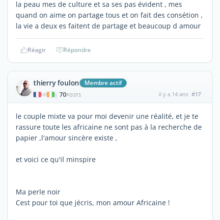
la peau mes de culture et sa ses pas évident , mes
quand on aime on partage tous et on fait des consétion ,
la vie a deux es faitent de partage et beaucoup d amour
Réagir
Répondre
thierry foulon
Membre actif
70
il y a 14 ans
#17
|
POSTS
le couple mixte va pour moi devenir une réalité, et je te
rassure toute les africaine ne sont pas à la recherche de
papier ,l'amour sincère existe ,
et voici ce qu'il minspire
Ma perle noir
Cest pour toi que jécris, mon amour Africaine !