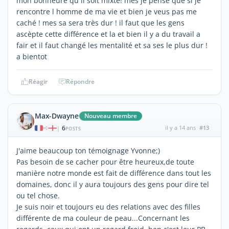
mon bonheure qu il soit mixte! mes je pense que si je
rencontre l homme de ma vie et bien je veus pas me
caché ! mes sa sera très dur ! il faut que les gens
ascèpte cette différence et la et bien il y a du travail a
fair et il faut changé les mentalité et sa ses le plus dur !
a bientot
Réagir
Répondre
Max-Dwayne
Nouveau membre
6
il y a 14 ans
#13
|
POSTS
J'aime beaucoup ton témoignage Yvonne;)
Pas besoin de se cacher pour être heureux,de toute
manière notre monde est fait de différence dans tout les
domaines, donc il y aura toujours des gens pour dire tel
ou tel chose.
Je suis noir et toujours eu des relations avec des filles
différente de ma couleur de peau...Concernant les