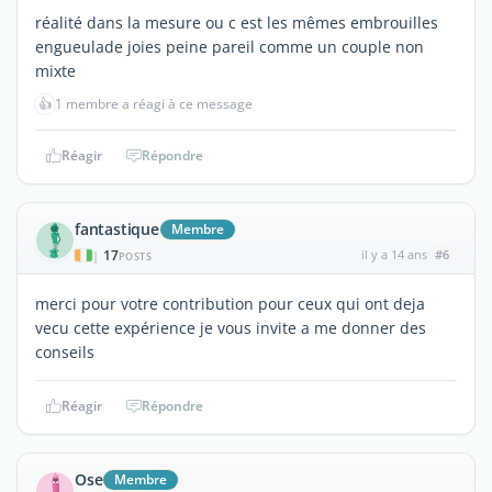
réalité dans la mesure ou c est les mêmes embrouilles
engueulade joies peine pareil comme un couple non
mixte
👍
1 membre a réagi à ce message
Réagir
Répondre
fantastique
Membre
17
il y a 14 ans
#6
|
POSTS
merci pour votre contribution pour ceux qui ont deja
vecu cette expérience je vous invite a me donner des
conseils
Réagir
Répondre
Ose
Membre