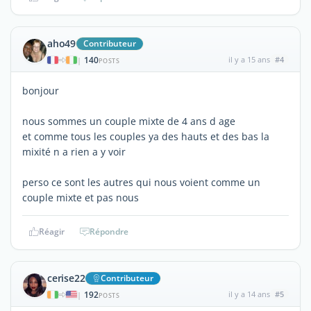
aho49
Contributeur
140
il y a 15 ans
#4
|
POSTS
bonjour
nous sommes un couple mixte de 4 ans d age
et comme tous les couples ya des hauts et des bas la
mixité n a rien a y voir
perso ce sont les autres qui nous voient comme un
couple mixte et pas nous
Réagir
Répondre
cerise22
Contributeur
192
il y a 14 ans
#5
|
POSTS