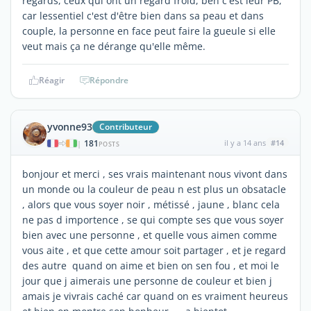
regards, ceux qui ont un regard froid, ben c'est leur PB,
car lessentiel c'est d'être bien dans sa peau et dans
couple, la personne en face peut faire la gueule si elle
veut mais ça ne dérange qu'elle même.
Réagir
Répondre
yvonne93
Contributeur
181
il y a 14 ans
#14
|
POSTS
bonjour et merci , ses vrais maintenant nous vivont dans
un monde ou la couleur de peau n est plus un obsatacle
, alors que vous soyer noir , métissé , jaune , blanc cela
ne pas d importence , se qui compte ses que vous soyer
bien avec une personne , et quelle vous aimen comme
vous aite , et que cette amour soit partager , et je regard
des autre quand on aime et bien on sen fou , et moi le
jour que j aimerais une personne de couleur et bien j
amais je vivrais caché car quand on es vraiment heureus