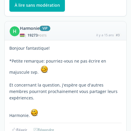
À lire sans modération
Harmonie
ViP
H
19273
il y a 15 ans
#3
|
POSTS
Bonjour fantastique!
*Petite remarque: pourriez-vous ne pas écrire en
majuscule svp.
Et concernant la question, j'espère que d'autres
membres pourront prochainement vous partager leurs
expériences.
Harmonie.
Réagir
Répondre