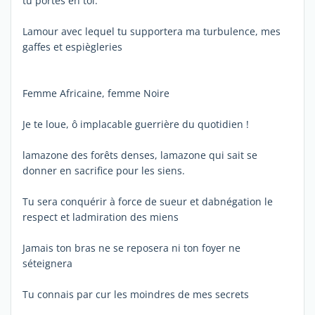
tu portes en toi.
Lamour avec lequel tu supportera ma turbulence, mes
gaffes et espiègleries
Femme Africaine, femme Noire
Je te loue, ô implacable guerrière du quotidien !
lamazone des forêts denses, lamazone qui sait se
donner en sacrifice pour les siens.
Tu sera conquérir à force de sueur et dabnégation le
respect et ladmiration des miens
Jamais ton bras ne se reposera ni ton foyer ne
séteignera
Tu connais par cur les moindres de mes secrets