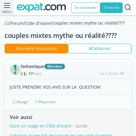
Se connecter
S'inscrire
MENU
/
/
/
couples mixtes mythe ou réalité????
Forum
Côte d'Ivoire
couples mixtes mythe ou réalité????
Nouvelle discussion
M'abonner
fantastique
Membre
17
il y a 15 ans
#1
|
POSTS
JUSTE PRENDRE VOS AVIS SUR LA QUESTION
Réagir
Répondre
Voir aussi
Faire un stage en Côte d'Ivoire
- Guide
Création d'une Sté de conseil en sécurité incendie