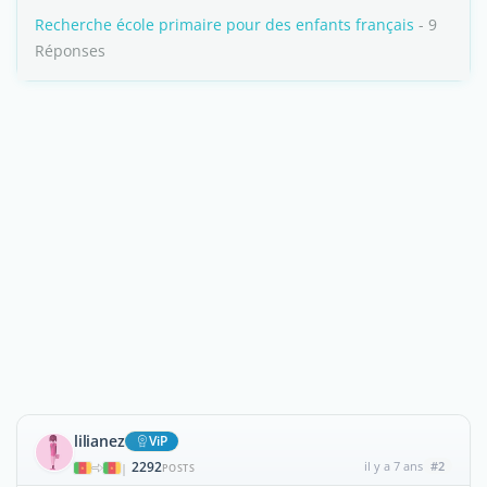
Recherche école primaire pour des enfants français
- 9
Réponses
lilianez
ViP
2292
il y a 7 ans
#2
|
POSTS