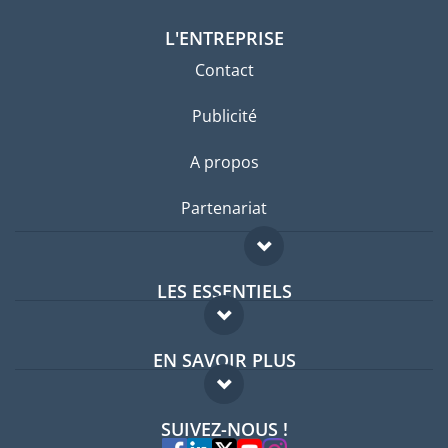
L'ENTREPRISE
Contact
Publicité
A propos
Partenariat
LES ESSENTIELS
Forum expatriés
EN SAVOIR PLUS
Guides pays
FAQ
Offres d'emploi
SUIVEZ-NOUS !
Experts