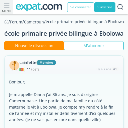
Se connecter
S'inscrire
MENU
/
/
/
école primaire privée bilingue à Ebolowa
Forum
Cameroun
école primaire privée bilingue à Ebolowa
Nouvelle discussion
M'abonner
cainfette
Membre
11
il y a 7 ans
#1
|
POSTS
Bonjour;
Je m'appelle Diana j'ai 36 ans. Je suis d'origine
Camerounaise. Une partie de ma famille du côté
maternelle vit à Ebolowa. Je compte m'y rendre à la fin
de l'année et m'y installer définitivement d'ici quelques
années. (je ne sais pas encore dans quelle ville)