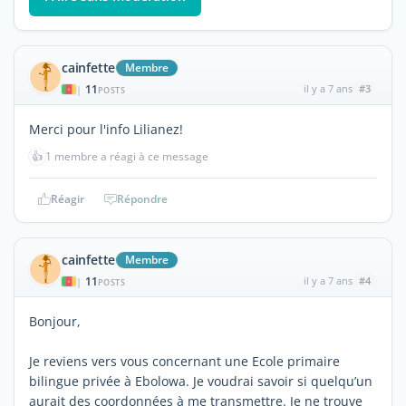
cainfette
Membre
11
il y a 7 ans
#3
|
POSTS
Merci pour l'info Lilianez!
👍
1 membre a réagi à ce message
Réagir
Répondre
cainfette
Membre
11
il y a 7 ans
#4
|
POSTS
Bonjour,
Je reviens vers vous concernant une Ecole primaire
bilingue privée à Ebolowa. Je voudrai savoir si quelqu’un
aurait des coordonnées à me transmettre. Je ne trouve