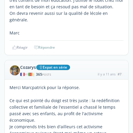
très content de mon éducation. J'utilise le fouet chez moi
en tant de besoin et ça resoud pas mal de situation.
On devra revenir aussi sur la qualité de lécole en
générale.
Marc
Réagir
Répondre
Cozarys
Expat en série
365
il y a 11 ans
#7
|
POSTS
Merci Marcpatrick pour la réponse.
Ce qui est pointé du doigt est très juste : la redéfinition
collective et familiale de l'essentiel a chassé le temps
passé avec ses enfants, au profit de l'activisme
économique.
Je comprends très bien d'ailleurs cet activisme