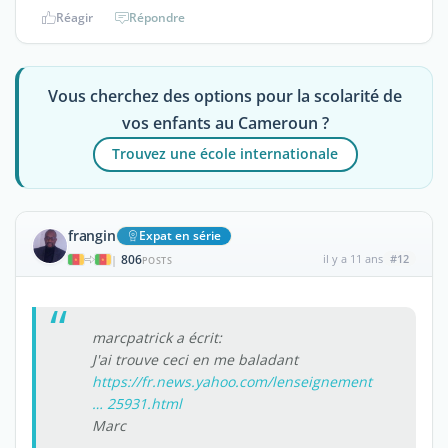
Réagir
Répondre
Vous cherchez des options pour la scolarité de
vos enfants au Cameroun ?
Trouvez une école internationale
frangin
Expat en série
806
il y a 11 ans
#12
|
POSTS
marcpatrick a écrit:
J'ai trouve ceci en me baladant
https://fr.news.yahoo.com/lenseignement
… 25931.html
Marc