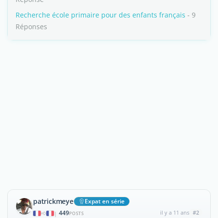
Recherche école primaire pour des enfants français
- 9
Réponses
patrickmeye
Expat en série
449
il y a 11 ans
#2
|
POSTS