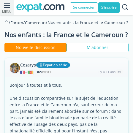
Se connecter
S'inscrire
MENU
/
/
/
Nos enfants : la France et le Cameroun ?
Forum
Cameroun
Nos enfants : la France et le Cameroun ?
Nouvelle discussion
M'abonner
Cozarys
Expat en série
365
il y a 11 ans
#1
|
POSTS
Bonjour à toutes et à tous.
Une discussion comparative sur le sujet de l'éducation
entre la France et le Cameroun n'a, sauf erreur de ma
part, jamais été clairement abordée sur ce forum : dans
le cas d'une famille binationale (on parle de la réalité
effective de l'usage des deux pays, pas de la
binationalité officielle qui pour l'instant n'est pas