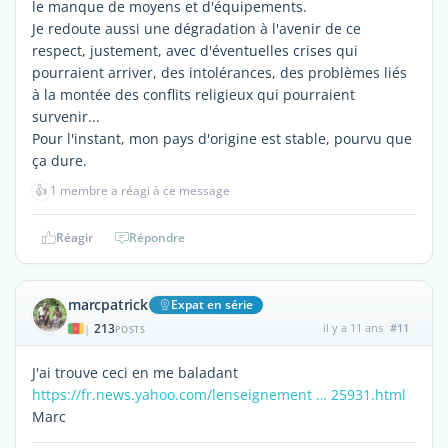
le manque de moyens et d'équipements.
Je redoute aussi une dégradation à l'avenir de ce
respect, justement, avec d'éventuelles crises qui
pourraient arriver, des intolérances, des problèmes liés
à la montée des conflits religieux qui pourraient
survenir...
Pour l'instant, mon pays d'origine est stable, pourvu que
ça dure.
👍
1 membre a réagi à ce message
Réagir
Répondre
marcpatrick
Expat en série
213
il y a 11 ans
#11
|
POSTS
J'ai trouve ceci en me baladant
https://fr.news.yahoo.com/lenseignement … 25931.html
Marc