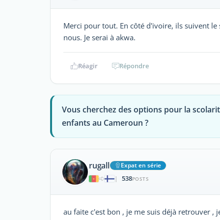
Merci pour tout. En côté d'ivoire, ils suivent l
nous. Je serai à akwa.
Réagir
Répondre
Vous cherchez des options pour la scolari
enfants au Cameroun ?
rugall
Expat en série
538
|
POSTS
au faite c'est bon , je me suis déjà retrouver , 