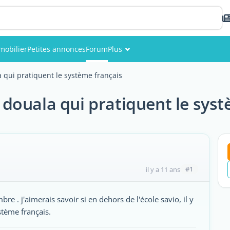
mobilier
Petites annonces
Forum
Plus
Événements
la qui pratiquent le système français
Membres
 à douala qui pratiquent le sys
Photos
#1
il y a 11 ans
 . j'aimerais savoir si en dehors de l'école savio, il y
stème français.