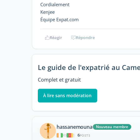
Cordialement
Kenjee
Équipe Expat.com
Réagir
Répondre
Le guide de l'expatrié au Cam
Complet et gratuit
À lire sans modération
hassanemouna
Nouveau membre
6
|
POSTS