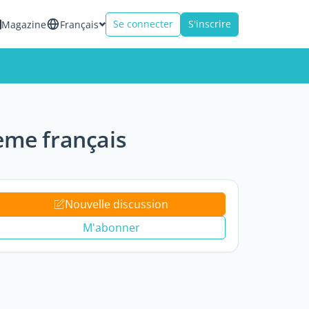
Se connecter
S'inscrire
Magazine
Français
tème français
Nouvelle discussion
M'abonner