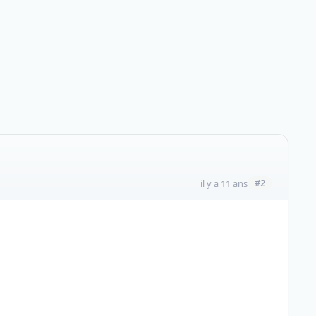
#2
il y a 11 ans