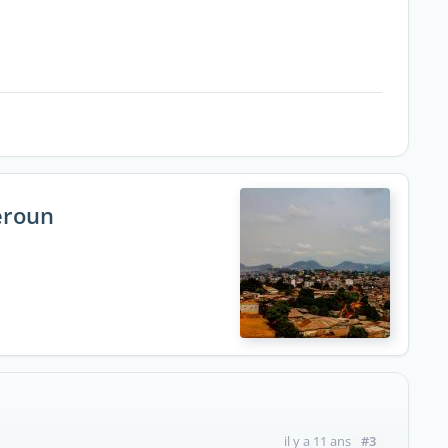
eroun
#3
il y a 11 ans