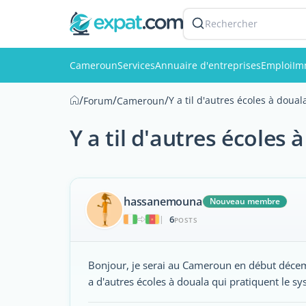
Rechercher
Cameroun
Services
Annuaire d'entreprises
Emploi
Im
/
/
/
Y a til d'autres écoles à doua
Forum
Cameroun
Y a til d'autres écoles
hassanemouna
Nouveau membre
6
|
POSTS
Bonjour, je serai au Cameroun en début décembre
a d'autres écoles à douala qui pratiquent le sy