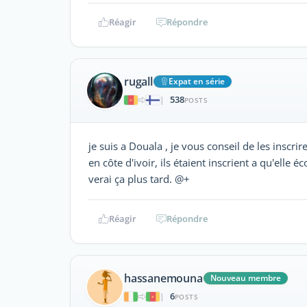
Réagir
Répondre
rugall
Expat en série
538
|
POSTS
je suis a Douala , je vous conseil de les inscrir
en côte d'ivoir, ils étaient inscrient a qu'elle é
verai ça plus tard. @+
Réagir
Répondre
hassanemouna
Nouveau membre
6
|
POSTS