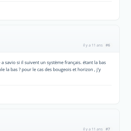
#6
il y a 11 ans
e a savio si il suivent un système français. étant la bas
cole la bas ? pour le cas des bougeois et horizon , j'y
#7
il y a 11 ans