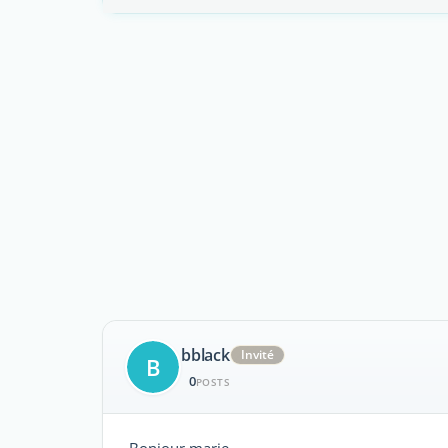
bblack
Invité
B
0
POSTS