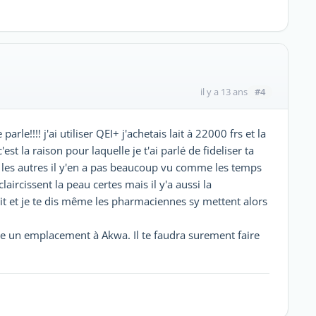
#4
il y a 13 ans
parle!!!! j'ai utiliser QEI+ j'achetais lait à 22000 frs et la
st la raison pour laquelle je t'ai parlé de fideliser ta
 les autres il y'en a pas beaucoup vu comme les temps
ircissent la peau certes mais il y'a aussi la
t et je te dis même les pharmaciennes sy mettent alors
 un emplacement à Akwa. Il te faudra surement faire