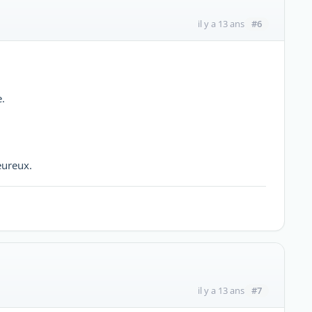
#6
il y a 13 ans
e.
eureux.
#7
il y a 13 ans