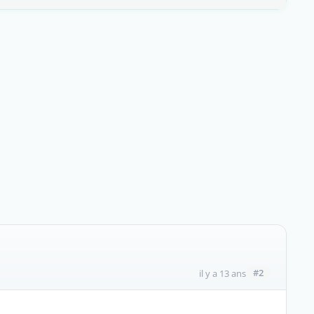
#2
il y a 13 ans