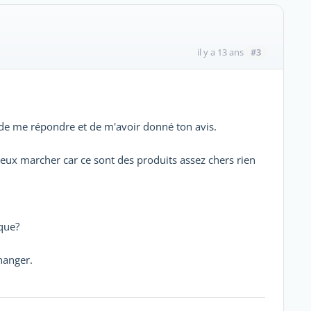
#3
il y a 13 ans
e de me répondre et de m'avoir donné ton avis.
eux marcher car ce sont des produits assez chers rien
que?
hanger.