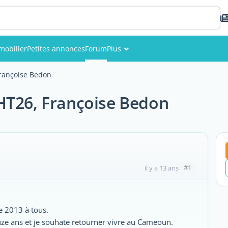
mobilier
Petites annonces
Forum
Plus
Événements
Françoise Bedon
Membres
HT26, Françoise Bedon
Photos
#1
il y a 13 ans
e 2013 à tous.
ouze ans et je souhate retourner vivre au Cameoun.