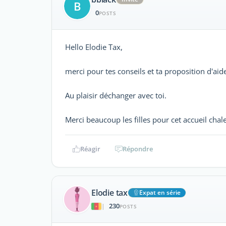
B
0
POSTS
Hello Elodie Tax,
merci pour tes conseils et ta proposition d'aid
Au plaisir déchanger avec toi.
Merci beaucoup les filles pour cet accueil chal
Réagir
Répondre
Elodie tax
Expat en série
230
|
POSTS