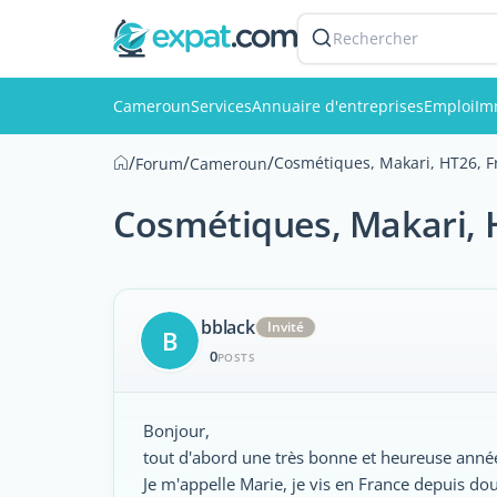
Rechercher
Cameroun
Services
Annuaire d'entreprises
Emploi
Im
/
/
/
Cosmétiques, Makari, HT26, 
Forum
Cameroun
Cosmétiques, Makari, 
bblack
Invité
B
0
POSTS
Bonjour,
tout d'abord une très bonne et heureuse anné
Je m'appelle Marie, je vis en France depuis d