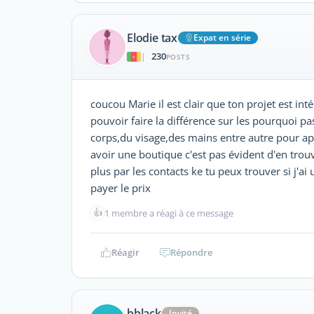
Elodie tax
Expat en série
230
|
POSTS
coucou Marie il est clair que ton projet est in
pouvoir faire la différence sur les pourquoi p
corps,du visage,des mains entre autre pour a
avoir une boutique c'est pas évident d'en trouv
plus par les contacts ke tu peux trouver si j'ai
payer le prix
👍
1 membre a réagi à ce message
Réagir
Répondre
bblack
Invité