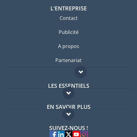
L'ENTREPRISE
Contact
Publicité
A propos
Partenariat
LES ESSENTIELS
Forum expatriés
EN SAVOIR PLUS
Guides pays
FAQ
Offres d'emploi
SUIVEZ-NOUS !
Experts