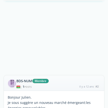
BDS-NUM
Membre
1
il y a 12 ans
#2
|
POSTS
Bonjour Julien.
Je sous suggère un nouveau marché émergeant:les
énergies renouvelables.