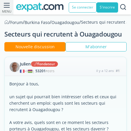
Se connecter
S'inscrire
MENU
/
/
/
/
Secteurs qui recrutent 
Forum
Burkina Faso
Ouagadougou
Secteurs qui recrutent à Ouagadougou
Nouvelle discussion
M'abonner
Julien
Fondateur
53201
il y a 12 ans
#1
|
POSTS
Bonjour à tous,
un sujet qui pourrait bien intéresser celles et ceux qui
cherchent un emploi: quels sont les secteurs qui
recrutent à Ouagadougou ?
A votre avis, quels sont en ce moment les secteurs
porteurs à Ouagadougou, et les secteurs davenir ?