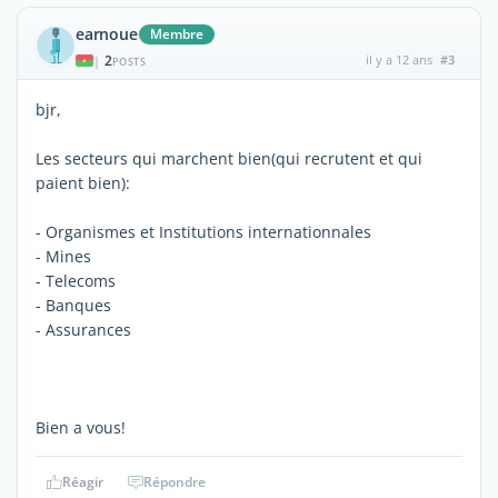
earnoue
Membre
2
il y a 12 ans
#3
|
POSTS
bjr,
Les secteurs qui marchent bien(qui recrutent et qui
paient bien):
- Organismes et Institutions internationnales
- Mines
- Telecoms
- Banques
- Assurances
Bien a vous!
Réagir
Répondre