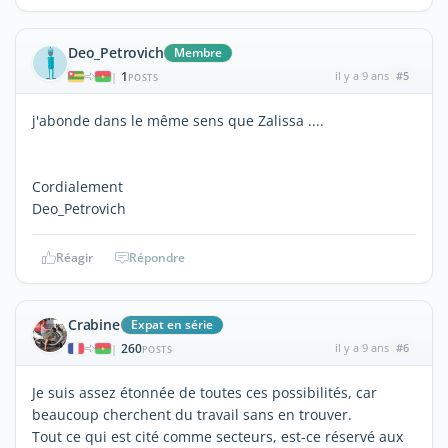
Deo_Petrovich
Membre
1
il y a 9 ans
#5
|
POSTS
j'abonde dans le même sens que Zalissa ....
Cordialement
Deo_Petrovich
Réagir
Répondre
Crabine
Expat en série
260
il y a 9 ans
#6
|
POSTS
Je suis assez étonnée de toutes ces possibilités, car
beaucoup cherchent du travail sans en trouver.
Tout ce qui est cité comme secteurs, est-ce réservé aux