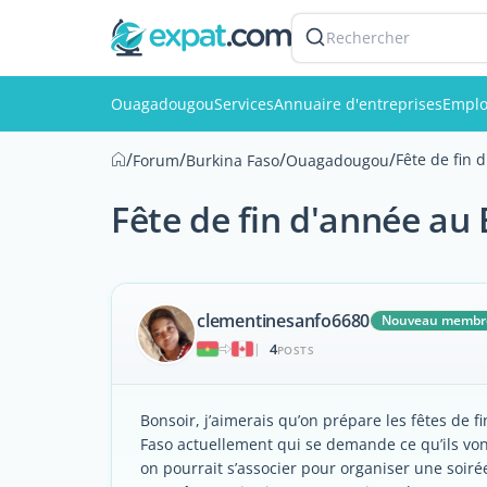
Rechercher
Ouagadougou
Services
Annuaire d'entreprises
Emplo
/
/
/
/
Fête de fin 
Forum
Burkina Faso
Ouagadougou
Fête de fin d'année au
clementinesanfo6680
Nouveau membr
4
|
POSTS
Bonsoir, j’aimerais qu’on prépare les fêtes de f
Faso actuellement qui se demande ce qu’ils von
on pourrait s’associer pour organiser une soiré