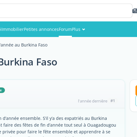
i
Immobilier
Petites annonces
Forum
Plus
Événements
d'année au Burkina Faso
Membres
 Burkina Faso
Photos
e
#1
l'année dernière
in d’année ensemble. S’il y’a des expatriés au Burkina
t faire des fêtes de fin d’année tout seul à Ouagadougou
e privée pour faire le fête ensemble et apprendre à se