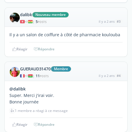
dalibk
Nouveau membre
5
il y a 2 ans
#3
|
POSTS
Il y a un salon de coiffure à côté de pharmacie koulouba
Réagir
Répondre
GUERAUD31470
Membre
11
il y a 2 ans
#4
|
POSTS
@dalibk
Super. Merci j'irai voir.
Bonne journée
👍
1 membre a réagi à ce message
Réagir
Répondre