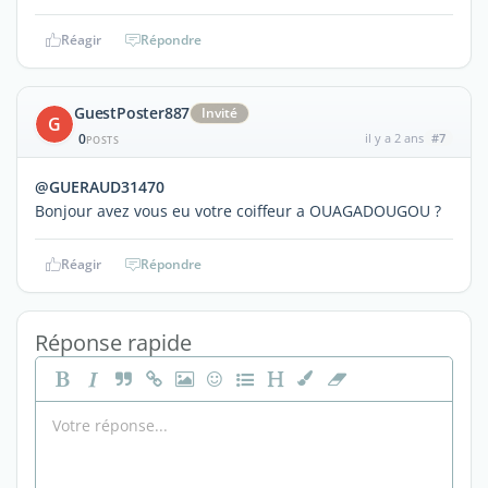
Réagir
Répondre
GuestPoster887
Invité
G
0
il y a 2 ans
#7
POSTS
@GUERAUD31470
Bonjour avez vous eu votre coiffeur a OUAGADOUGOU ?
Réagir
Répondre
Réponse rapide