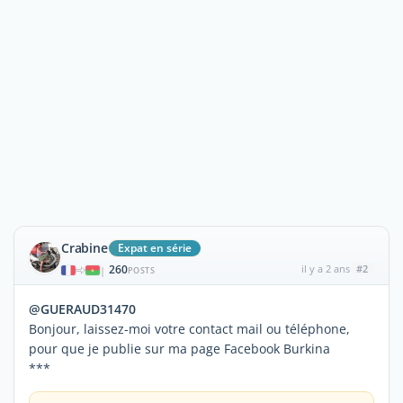
Crabine
Expat en série
260
il y a 2 ans
#2
|
POSTS
@GUERAUD31470
Bonjour, laissez-moi votre contact mail ou téléphone,
pour que je publie sur ma page Facebook Burkina
***