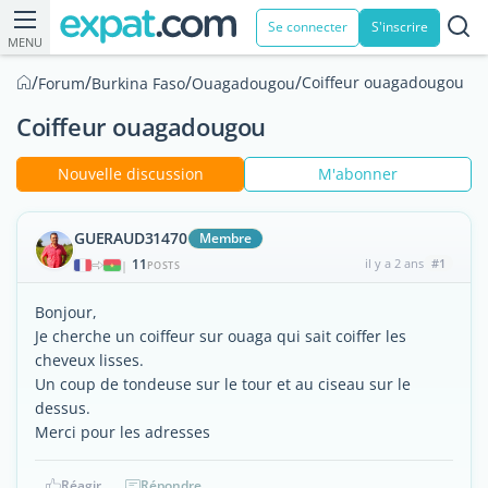
Se connecter
S'inscrire
MENU
/
/
/
/
Coiffeur ouagadougou
Forum
Burkina Faso
Ouagadougou
Coiffeur ouagadougou
Nouvelle discussion
M'abonner
GUERAUD31470
Membre
11
il y a 2 ans
#1
|
POSTS
Bonjour,
Je cherche un coiffeur sur ouaga qui sait coiffer les
cheveux lisses.
Un coup de tondeuse sur le tour et au ciseau sur le
dessus.
Merci pour les adresses
Réagir
Répondre