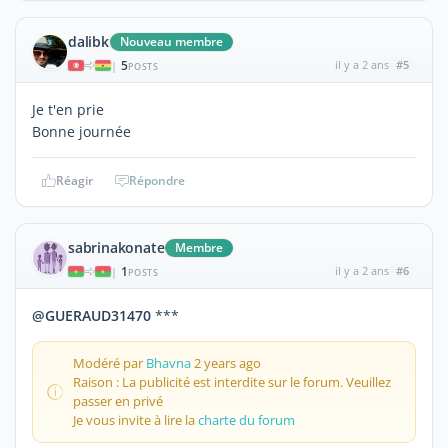
dalibk
Nouveau membre
5
il y a 2 ans
#5
|
POSTS
Je t'en prie
Bonne journée
Réagir
Répondre
sabrinakonate
Membre
1
il y a 2 ans
#6
|
POSTS
@GUERAUD31470
***
Modéré par
Bhavna
2 years ago
Raison : La publicité est interdite sur le forum. Veuillez
passer en privé
Je vous invite à lire la
charte du forum