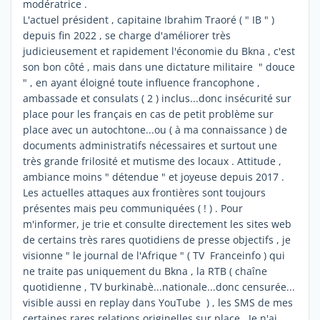
modératrice .
L'actuel président , capitaine Ibrahim Traoré ( " IB " )
depuis fin 2022 , se charge d'améliorer très
judicieusement et rapidement l'économie du Bkna , c'est
son bon côté , mais dans une dictature militaire " douce
" , en ayant éloigné toute influence francophone ,
ambassade et consulats ( 2 ) inclus...donc insécurité sur
place pour les français en cas de petit problème sur
place avec un autochtone...ou ( à ma connaissance ) de
documents administratifs nécessaires et surtout une
très grande frilosité et mutisme des locaux . Attitude ,
ambiance moins " détendue " et joyeuse depuis 2017 .
Les actuelles attaques aux frontières sont toujours
présentes mais peu communiquées ( ! ) . Pour
m'informer, je trie et consulte directement les sites web
de certains très rares quotidiens de presse objectifs , je
visionne " le journal de l'Afrique " ( TV Franceinfo ) qui
ne traite pas uniquement du Bkna , la RTB ( chaîne
quotidienne , TV burkinabè...nationale...donc censurée...
visible aussi en replay dans YouTube ) , les SMS de mes
certaines rares relations originelles sur place . Je n'ai