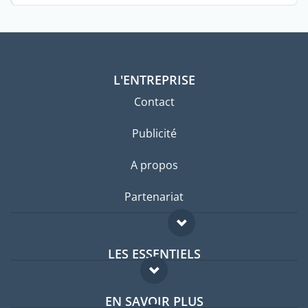
L'ENTREPRISE
Contact
Publicité
A propos
Partenariat
LES ESSENTIELS
Forum expatriés
EN SAVOIR PLUS
Guides pays