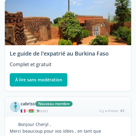
Le guide de l'expatrié au Burkina Faso
Complet et gratuit
À lire sans modération
cabriss
Nouveau membre
9
il y a 4 mois
#3
|
POSTS
Bonjour Cheryl ,
Merci beaucoup pour vos idées , en tant que