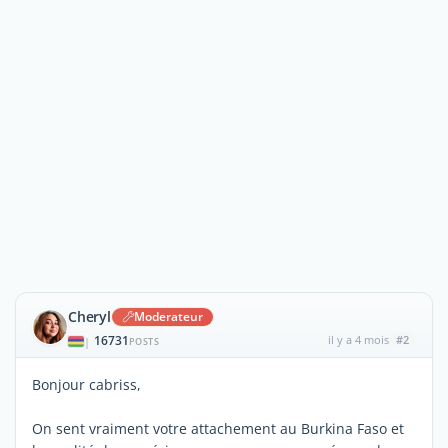
Cheryl
Moderateur
16731
il y a 4 mois
#2
|
POSTS
Bonjour cabriss,
On sent vraiment votre attachement au Burkina Faso et