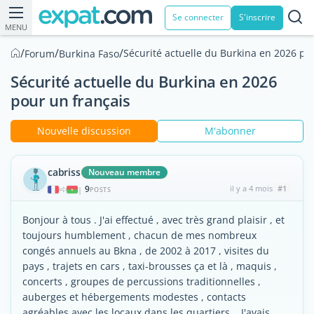
Se connecter
S'inscrire
MENU
/
/
/
Sécurité actuelle du Burkina en 2026 po
Forum
Burkina Faso
Sécurité actuelle du Burkina en 2026
pour un français
Nouvelle discussion
M'abonner
cabriss
Nouveau membre
9
il y a 4 mois
#1
|
POSTS
Bonjour à tous . J'ai effectué , avec très grand plaisir , et
toujours humblement , chacun de mes nombreux
congés annuels au Bkna , de 2002 à 2017 , visites du
pays , trajets en cars , taxi-brousses ça et là , maquis ,
concerts , groupes de percussions traditionnelles ,
auberges et hébergements modestes , contacts
agréables avec les locaux dans les quartiers... J'avais