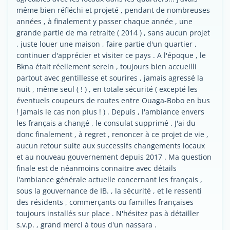
même bien réfléchi et projeté , pendant de nombreuses
années , à finalement y passer chaque année , une
grande partie de ma retraite ( 2014 ) , sans aucun projet
, juste louer une maison , faire partie d'un quartier ,
continuer d'apprécier et visiter ce pays . A l'époque , le
Bkna était réellement serein , toujours bien accueilli
partout avec gentillesse et sourires , jamais agressé la
nuit , même seul ( ! ) , en totale sécurité ( excepté les
éventuels coupeurs de routes entre Ouaga-Bobo en bus
! Jamais le cas non plus ! ) . Depuis , l'ambiance envers
les français a changé , le consulat supprimé . J'ai du
donc finalement , à regret , renoncer à ce projet de vie ,
aucun retour suite aux successifs changements locaux
et au nouveau gouvernement depuis 2017 . Ma question
finale est de néanmoins connaitre avec détails
l'ambiance générale actuelle concernant les français ,
sous la gouvernance de IB. , la sécurité , et le ressenti
des résidents , commerçants ou familles françaises
toujours installés sur place . N'hésitez pas à détailler
s.v.p. , grand merci à tous d'un nassara .