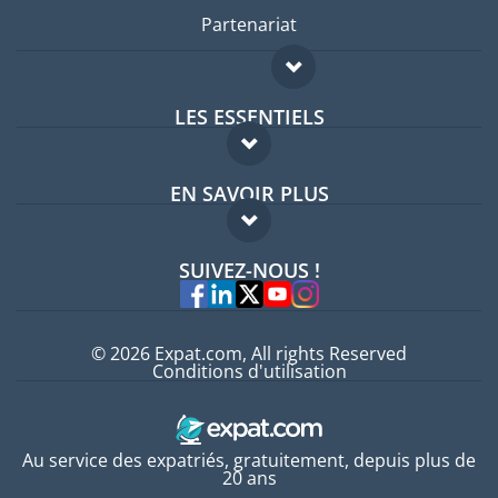
Partenariat
LES ESSENTIELS
Forum expatriés
EN SAVOIR PLUS
Guides pays
FAQ
Offres d'emploi
SUIVEZ-NOUS !
Experts
© 2026 Expat.com, All rights Reserved
Conditions d'utilisation
Au service des expatriés, gratuitement, depuis plus de
20 ans