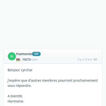
Harmonie
ViP
H
19273
il y a 15 ans
#2
|
POSTS
Bonjour cyrcha!
J'espère que d'autres membres pourront prochainement
vous répondre.
A bientôt,
Harmonie.