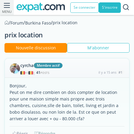
Se connecter
S'inscrire
MENU
/
/
/
prix location
Forum
Burkina Faso
prix location
Nouvelle discussion
M'abonner
cyrcha
Membre actif
41
il y a 15 ans
#1
|
POSTS
Bonjour,
Peut on me dire combien on dois compter de location
pour une maison simple mais propre avec trois
chambres, cuisine,slle de bain, toilet, living et jardin a
bobo dioulasso, ou non loin de la. Est ce que on peut
arriver a louer avec + ou - 80.000 cfa?
Réagir
Répondre