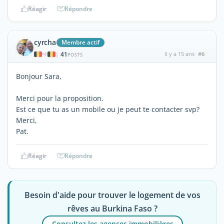
Réagir
Répondre
cyrcha
Membre actif
41
il y a 15 ans
#6
|
POSTS
Bonjour Sara,
Merci pour la proposition.
Est ce que tu as un mobile ou je peut te contacter svp?
Merci,
Pat.
Réagir
Répondre
Besoin d'aide pour trouver le logement de vos
rêves au Burkina Faso ?
Consultez les agences immobilières