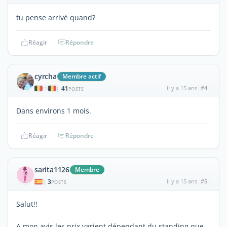
tu pense arrivé quand?
Réagir
Répondre
cyrcha
Membre actif
41
il y a 15 ans
#4
|
POSTS
Dans environs 1 mois.
Réagir
Répondre
sarita1126
Membre
3
il y a 15 ans
#5
|
POSTS
Salut!!
A mon avis les prix varient dépendant du standing que