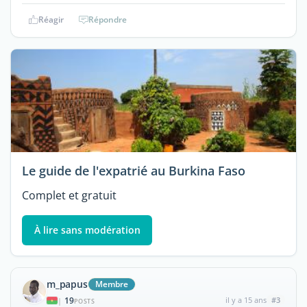
Réagir
Répondre
Le guide de l'expatrié au Burkina Faso
Complet et gratuit
À lire sans modération
m_papus
Membre
19
il y a 15 ans
#3
|
POSTS