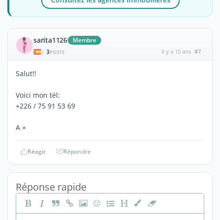
sarita1126
Membre
3
il y a 15 ans
#7
|
POSTS
Salut!!
Voici mon tél:
+226 / 75 91 53 69
A +
Réagir
Répondre
Réponse rapide