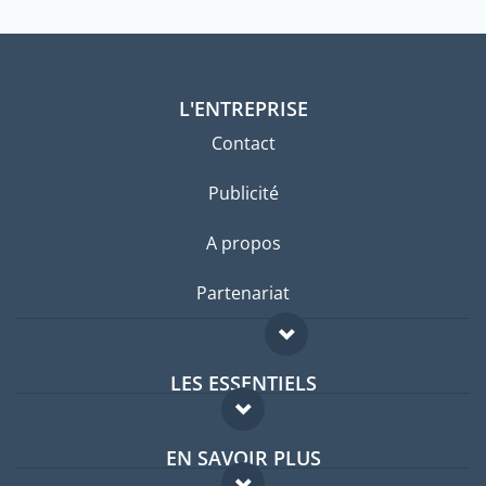
L'ENTREPRISE
Contact
Publicité
A propos
Partenariat
LES ESSENTIELS
Forum expatriés
EN SAVOIR PLUS
Guides pays