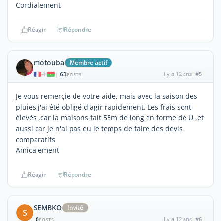
Cordialement
Réagir
Répondre
motouba
Membre actif
63
il y a 12 ans
#5
|
POSTS
Je vous remerçie de votre aide, mais avec la saison des
pluies,j'ai été obligé d'agir rapidement. Les frais sont
élevés ,car la maisons fait 55m de long en forme de U ,et
aussi car je n'ai pas eu le temps de faire des devis
comparatifs
Amicalement
Réagir
Répondre
SEMBKO
Invité
S
0
il y a 12 ans
#6
POSTS