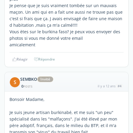
Je pense que je suis vraiment tombée sur un mauvais
maçon. Un ami qui en a fait une aussi ne trouve pas que
c'est si frais que ça. J avais envisagé de faire une maison
d habitation ,mais ça m'a calmé!!!!
Vous ètes sur le burkina faso? je peux vous envoyer des
photos si vous me donné votre email
amicalement
Réagir
Répondre
SEMBKO
Invité
S
0
il y a 12 ans
#4
POSTS
Bonsoir Madame,
Je suis jeune artisan burkinabé, et me suis "un peu"
spécialisé dans les "malfaçons". J'ai été élevé par mon
père adoptif, français, dans le milieu du BTP, et il m'a
transmis son "virus" du travail bien fait.