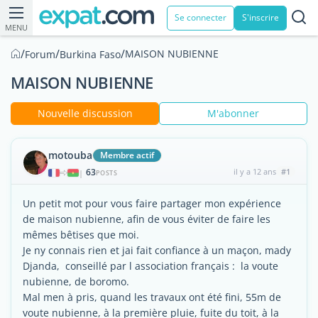
Se connecter
S'inscrire
MENU
/
/
/
MAISON NUBIENNE
Forum
Burkina Faso
MAISON NUBIENNE
Nouvelle discussion
M'abonner
motouba
Membre actif
63
il y a 12 ans
#1
|
POSTS
Un petit mot pour vous faire partager mon expérience
de maison nubienne, afin de vous éviter de faire les
mêmes bêtises que moi.
Je ny connais rien et jai fait confiance à un maçon, mady
Djanda, conseillé par l association français : la voute
nubienne, de boromo.
Mal men à pris, quand les travaux ont été fini, 55m de
voute nubienne, à la première pluie, fuite du toit, à la