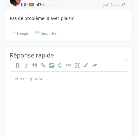
63
il y a 12 ans
#7
|
POSTS
Pas de problème!!!! avec plaisir
Réagir
Répondre
Réponse rapide