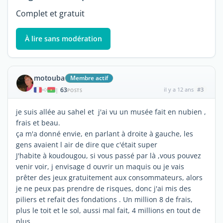
Complet et gratuit
À lire sans modération
motouba
Membre actif
63
il y a 12 ans
#3
|
POSTS
je suis allée au sahel et j'ai vu un musée fait en nubien ,
frais et beau.
ça m'a donné envie, en parlant à droite à gauche, les
gens avaient l air de dire que c'était super
J'habite à koudougou, si vous passé par là ,vous pouvez
venir voir, j envisage d ouvrir un maquis ou je vais
prêter des jeux gratuitement aux consommateurs, alors
je ne peux pas prendre de risques, donc j'ai mis des
piliers et refait des fondations . Un million 8 de frais,
plus le toit et le sol, aussi mal fait, 4 millions en tout de
plus