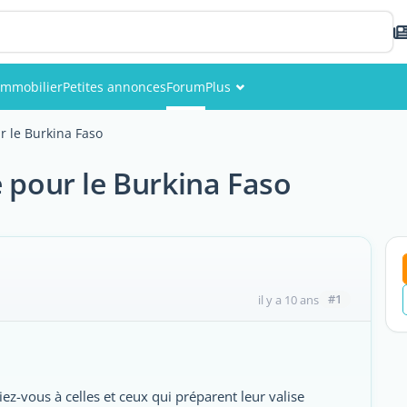
Immobilier
Petites annonces
Forum
Plus
Événements
r le Burkina Faso
Membres
e pour le Burkina Faso
Photos
#1
il y a 10 ans
ez-vous à celles et ceux qui préparent leur valise