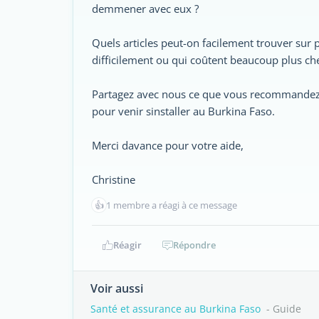
demmener avec eux ?
Quels articles peut-on facilement trouver sur p
difficilement ou qui coûtent beaucoup plus che
Partagez avec nous ce que vous recommandez 
pour venir sinstaller au Burkina Faso.
Merci davance pour votre aide,
Christine
👍
1 membre a réagi à ce message
Réagir
Répondre
Voir aussi
Santé et assurance au Burkina Faso
- Guide