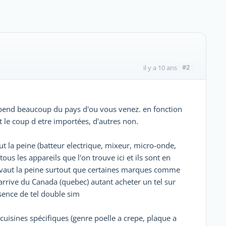
#2
il y a 10 ans
 dépend beaucoup du pays d'ou vous venez. en fonction
 le coup d etre importées, d'autres non.
ut la peine (batteur electrique, mixeur, micro-onde,
ous les appareils que l'on trouve ici et ils sont en
a vaut la peine surtout que certaines marques comme
 arrive du Canada (quebec) autant acheter un tel sur
bsence de tel double sim
uisines spécifiques (genre poelle a crepe, plaque a