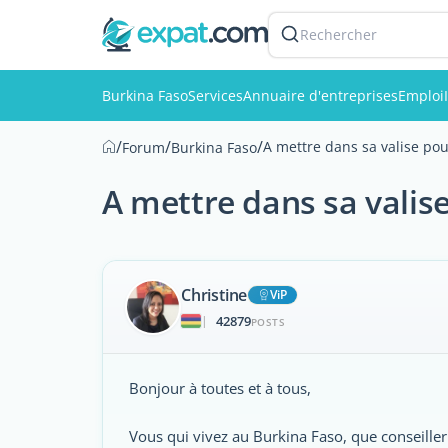
Rechercher
Burkina Faso
Services
Annuaire d'entreprises
Emploi
/
/
/
A mettre dans sa valise pou
Forum
Burkina Faso
A mettre dans sa valis
Christine
ViP
42879
|
POSTS
Bonjour à toutes et à tous,
Vous qui vivez au Burkina Faso, que conseilleri