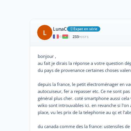
LunaC
Expat en série
L
233
|
POSTS
bonjour ,
au fait je dirais la réponse a votre question
du pays de provenance certaines choses valent
depuis la france, le petit électroménager en va
autocuiseur, fer a repasser etc. Ce ne sont pas t
général plus cher. coté smartphone aussi cel
wiko sont introuvables ici. en revanche si l'on
place, vu les prix de la telephonie au qc et l'a
du canada comme des la france: ustensiles de c