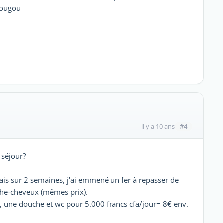
dougou
#4
il y a 10 ans
 séjour?
ais sur 2 semaines, j'ai emmené un fer à repasser de
che-cheveux (mêmes prix).
, une douche et wc pour 5.000 francs cfa/jour= 8€ env.