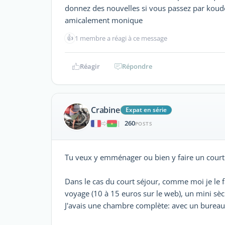
donnez des nouvelles si vous passez par kou
amicalement monique
👍
1 membre a réagi à ce message
Réagir
Répondre
Crabine
Expat en série
260
|
POSTS
Tu veux y emménager ou bien y faire un court
Dans le cas du court séjour, comme moi je le f
voyage (10 à 15 euros sur le web), un mini sè
J'avais une chambre complète: avec un bureau