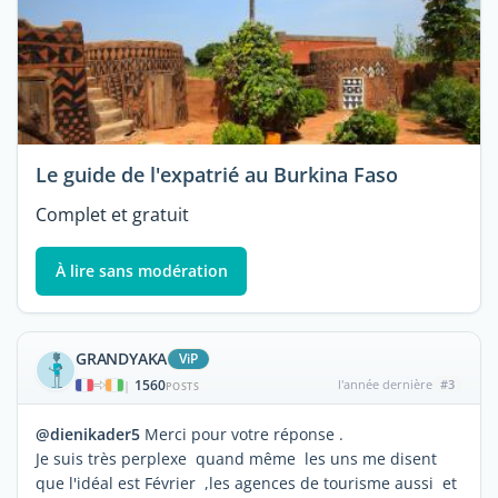
Le guide de l'expatrié au Burkina Faso
Complet et gratuit
À lire sans modération
GRANDYAKA
ViP
1560
l'année dernière
#3
|
POSTS
@dienikader5
Merci pour votre réponse .
Je suis très perplexe quand même les uns me disent
que l'idéal est Février ,les agences de tourisme aussi et