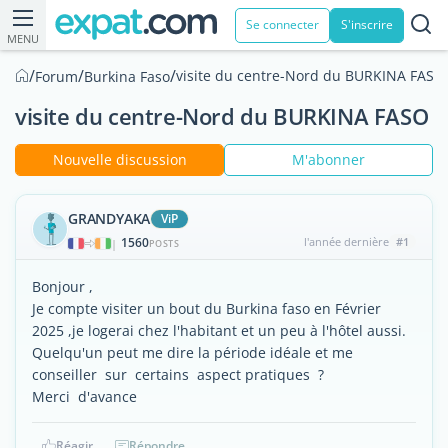
Se connecter
S'inscrire
MENU
/
/
/
visite du centre-Nord du BURKINA FASO
Forum
Burkina Faso
visite du centre-Nord du BURKINA FASO
Nouvelle discussion
M'abonner
GRANDYAKA
ViP
1560
l'année dernière
#1
|
POSTS
Bonjour ,
Je compte visiter un bout du Burkina faso en Février
2025 ,je logerai chez l'habitant et un peu à l'hôtel aussi.
Quelqu'un peut me dire la période idéale et me
conseiller sur certains aspect pratiques ?
Merci d'avance
Réagir
Répondre