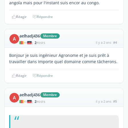
angola mais pour l'instant suis encor au congo.
Réagir
Répondre
aelhadj436
Membre
A
2
il y a 2 ans
#4
|
POSTS
Bonjour je suis ingénieur Agronome et je suis prêt à
travailler dans importe quel domaine comme tâcherons.
Réagir
Répondre
aelhadj436
Membre
A
2
il y a 2 ans
#5
|
POSTS