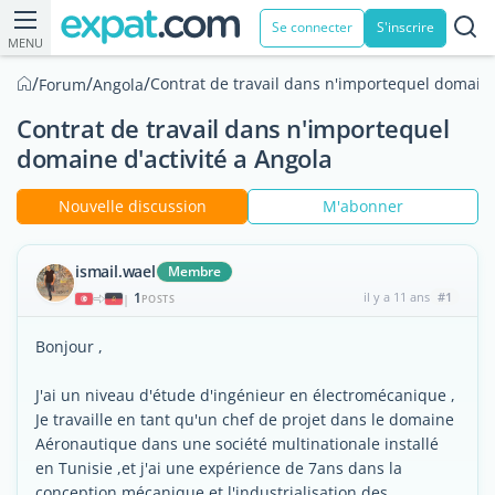
Se connecter
S'inscrire
MENU
/
/
/
Contrat de travail dans n'importequel domaine
Forum
Angola
Contrat de travail dans n'importequel
domaine d'activité a Angola
Nouvelle discussion
M'abonner
ismail.wael
Membre
1
il y a 11 ans
#1
|
POSTS
Bonjour ,
J'ai un niveau d'étude d'ingénieur en électromécanique ,
Je travaille en tant qu'un chef de projet dans le domaine
Aéronautique dans une société multinationale installé
en Tunisie ,et j'ai une expérience de 7ans dans la
conception mécanique et l'industrialisation des