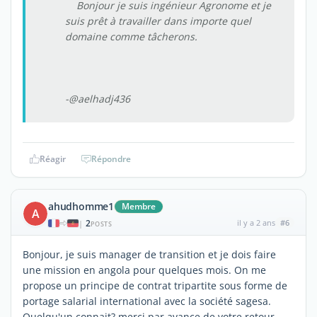
Bonjour je suis ingénieur Agronome et je
suis prêt à travailler dans importe quel
domaine comme tâcherons.
-@aelhadj436
Réagir
Répondre
ahudhomme1
Membre
A
2
il y a 2 ans
#6
|
POSTS
Bonjour, je suis manager de transition et je dois faire
une mission en angola pour quelques mois. On me
propose un principe de contrat tripartite sous forme de
portage salarial international avec la société sagesa.
Quelqu'un connait? merci par avance de votre retour.