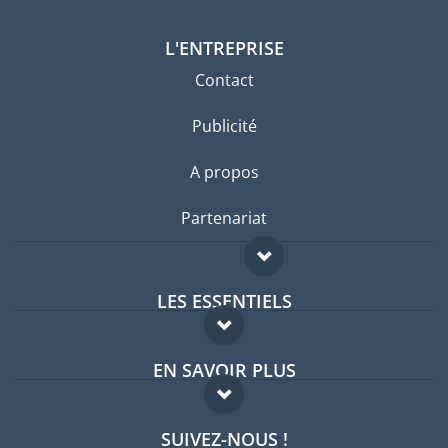
L'ENTREPRISE
Contact
Publicité
A propos
Partenariat
LES ESSENTIELS
Forum expatriés
EN SAVOIR PLUS
Guides pays
FAQ
Offres d'emploi
SUIVEZ-NOUS !
Experts