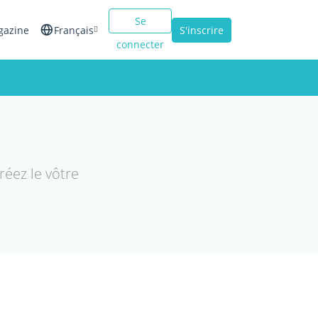
Se
gazine
Français
S'inscrire
connecter
English
Español
Italiano
éez le vôtre