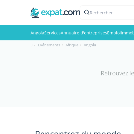
Rechercher
Angola
Services
Annuaire d'entreprises
Emploi
Immobi
Événements
Afrique
Angola
Retrouvez l
Rencontrez du monde