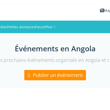
Ma
lier
Petites annonces
Forum
Plus
Événements
Événements en Angola
Membres
es prochains événements organisés en Angola et cr
Photos
Publier un événement