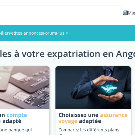
Ma
lier
Petites annonces
Forum
Plus
les à votre expatriation en Ang
Événements
Membres
Photos
 un
compte
Choisissez une
assurance
e
adapté
voyage
adaptée
 une banque qui
Comparez les différents plans