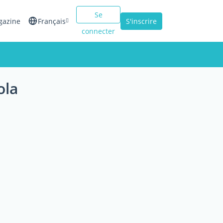
Se
gazine
Français
S'inscrire
connecter
English
Español
ola
Italiano