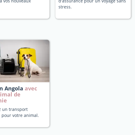
a vos nouveaux
d'assurance pour un voyage sans
stress.
en Angola
avec
nimal de
nie
z un transport
 pour votre animal.