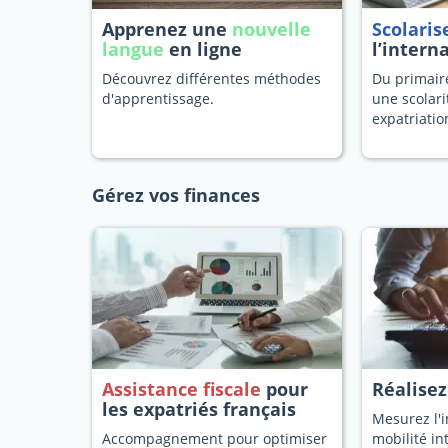
Apprenez une
nouvelle
Scolaris
langue
en ligne
l’intern
Découvrez différentes méthodes
Du primaire
d'apprentissage.
une scolari
expatriatio
Gérez vos finances
Assistance fiscale
pour
Réalise
les expatriés français
Mesurez l'i
Accompagnement pour optimiser
mobilité in