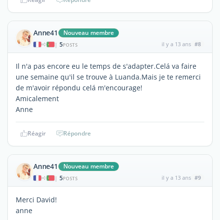
Anne41
Nouveau membre
5
il y a 13 ans
#8
|
POSTS
Il n'a pas encore eu le temps de s'adapter.Celá va faire
une semaine qu'il se trouve à Luanda.Mais je te remerci
de m'avoir répondu celá m'encourage!
Amicalement
Anne
Réagir
Répondre
Anne41
Nouveau membre
5
il y a 13 ans
#9
|
POSTS
Merci David!
anne