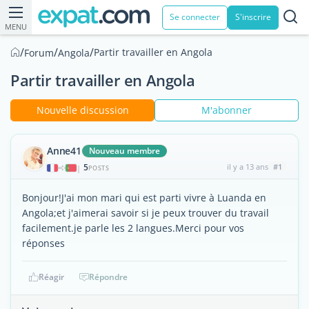
Se connecter
S'inscrire
MENU
/
/
/
Partir travailler en Angola
Forum
Angola
Partir travailler en Angola
Nouvelle discussion
M'abonner
Anne41
Nouveau membre
5
il y a 13 ans
#1
|
POSTS
Bonjour!J'ai mon mari qui est parti vivre à Luanda en
Angola;et j'aimerai savoir si je peux trouver du travail
facilement.je parle les 2 langues.Merci pour vos
réponses
Réagir
Répondre