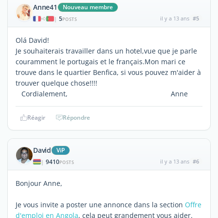
Anne41
Nouveau membre
5
il y a 13 ans
#5
|
POSTS
Olá David!
Je souhaiterais travailler dans un hotel,vue que je parle
couramment le portugais et le français.Mon mari ce
trouve dans le quartier Benfica, si vous pouvez m'aider à
trouver quelque chose!!!!
Cordialement, Anne
Réagir
Répondre
David
ViP
9410
il y a 13 ans
#6
|
POSTS
Bonjour Anne,
Je vous invite a poster une annonce dans la section
Offre
d'emploi en Angola
, cela peut grandement vous aider.