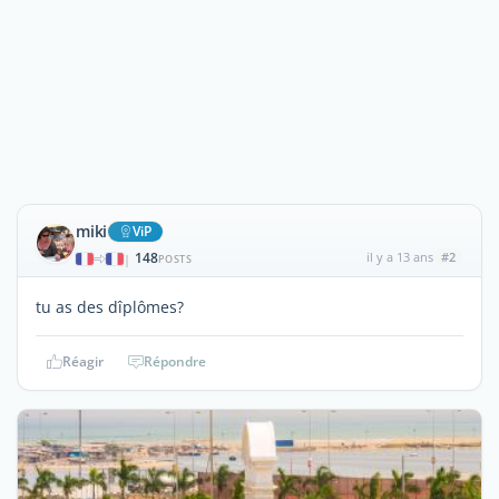
miki
ViP
148
il y a 13 ans
#2
|
POSTS
tu as des dîplômes?
Réagir
Répondre