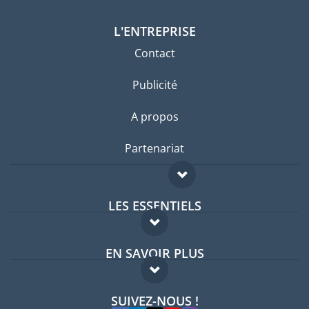
L'ENTREPRISE
Contact
Publicité
A propos
Partenariat
LES ESSENTIELS
Forum expatriés
EN SAVOIR PLUS
Guides pays
FAQ
Offres d'emploi
SUIVEZ-NOUS !
Experts