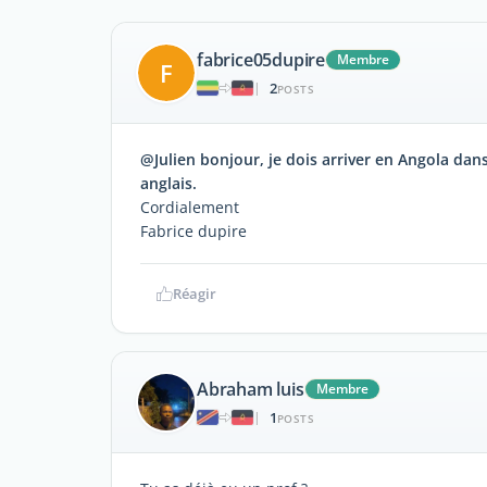
fabrice05dupire
Membre
F
2
|
POSTS
@Julien bonjour, je dois arriver en Angola dans
anglais.
Cordialement
Fabrice dupire
Réagir
Abraham luis
Membre
1
|
POSTS