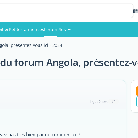
lier
Petites annonces
Forum
Plus
Événements
a, présentez-vous ici - 2024
Membres
 forum Angola, présentez-vou
Photos
#1
il y a 2 ans
avez pas très bien par où commencer ?