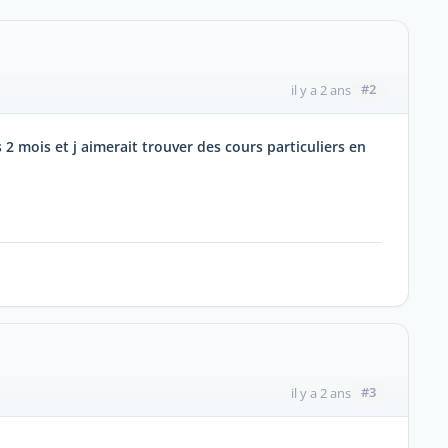
#2
il y a 2 ans
 2 mois et j aimerait trouver des cours particuliers en
#3
il y a 2 ans