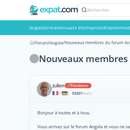
Rechercher
Angola
Services
Annuaire d'entreprises
Emploi
Immobi
/
/
/
Nouveaux membres du forum Angol
Forum
Angola
Nouveaux membres du
Julien
Fondateur
53201
|
POSTS
Bonjour à toutes et à tous,
Vous arrivez sur le forum Angola et vous ne s