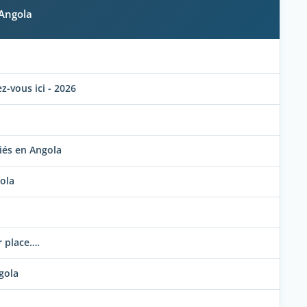
 Angola
-vous ici - 2026
riés en Angola
gola
r place….
ngola