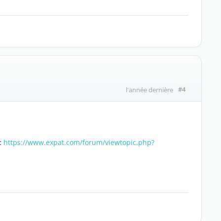
#4
l'année dernière
 :
https://www.expat.com/forum/viewtopic.php?