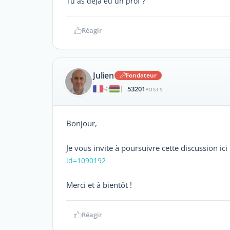
Tu as déjà eu un prof ?
Réagir
Julien
Fondateur
53201
|
POSTS
Bonjour,
Je vous invite à poursuivre cette discussion ici
id=1090192
Merci et à bientôt !
Réagir