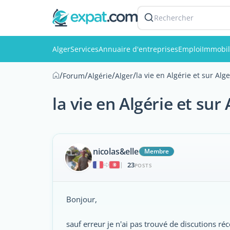
Rechercher
Alger
Services
Annuaire d'entreprises
Emploi
Immobil
/
/
/
/
la vie en Algérie et sur Alg
Forum
Algérie
Alger
la vie en Algérie et sur
nicolas&elle
Membre
23
|
POSTS
Bonjour,
sauf erreur je n'ai pas trouvé de discutions réc