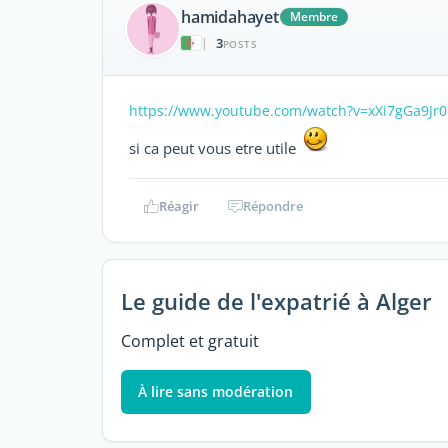
hamidahayet
Membre
3
|
POSTS
https://www.youtube.com/watch?v=xXi7gGa9Jr0
si ca peut vous etre utile
Réagir
Répondre
Le guide de l'expatrié à Alger
Complet et gratuit
À lire sans modération