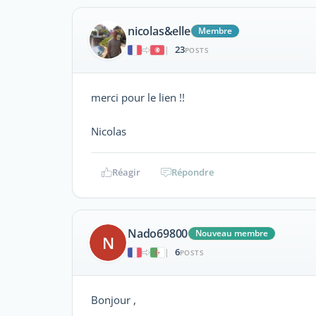
nicolas&elle
Membre
23
|
POSTS
merci pour le lien !!
Nicolas
Réagir
Répondre
Nado69800
Nouveau membre
N
6
|
POSTS
Bonjour ,