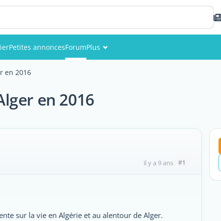
ier
Petites annonces
Forum
Plus
Événements
er en 2016
Membres
 Alger en 2016
Photos
#1
il y a 9 ans
ente sur la vie en Algérie et au alentour de Alger.