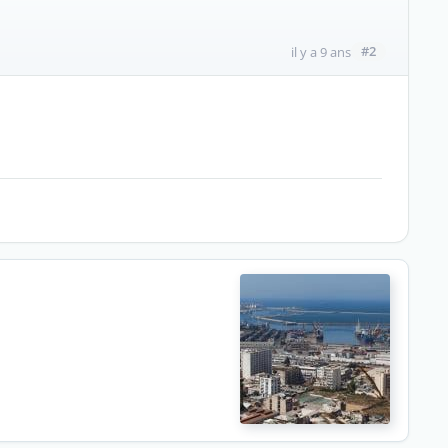
#2
il y a 9 ans