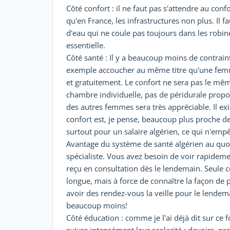
Côté confort : il ne faut pas s'attendre au conf
qu'en France, les infrastructures non plus. Il
d'eau qui ne coule pas toujours dans les robin
essentielle.
Côté santé : Il y a beaucoup moins de contrai
exemple accoucher au même titre qu'une femme
et gratuitement. Le confort ne sera pas le mê
chambre individuelle, pas de péridurale proposé
des autres femmes sera très appréciable. Il exi
confort est, je pense, beaucoup plus proche de 
surtout pour un salaire algérien, ce qui n'emp
Avantage du système de santé algérien au quo
spécialiste. Vous avez besoin de voir rapidem
reçu en consultation dès le lendemain. Seule co
longue, mais à force de connaître la façon de
avoir des rendez-vous la veille pour le lendem
beaucoup moins!
Côté éducation : comme je l'ai déjà dit sur ce 
suivre intensément leur scolarité : devoirs, pro