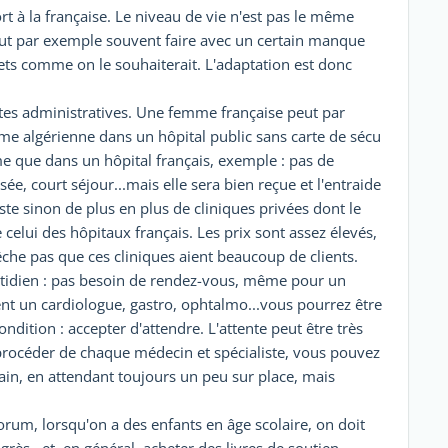
ort à la française. Le niveau de vie n'est pas le même
 faut par exemple souvent faire avec un certain manque
ets comme on le souhaiterait. L'adaptation est donc
ntes administratives. Une femme française peut par
 algérienne dans un hôpital public sans carte de sécu
me que dans un hôpital français, exemple : pas de
e, court séjour...mais elle sera bien reçue et l'entraide
ste sinon de plus en plus de cliniques privées dont le
celui des hôpitaux français. Les prix sont assez élevés,
êche pas que ces cliniques aient beaucoup de clients.
tidien : pas besoin de rendez-vous, même pour un
ent un cardiologue, gastro, ophtalmo...vous pourrez être
ndition : accepter d'attendre. L'attente peut être très
 procéder de chaque médecin et spécialiste, vous pouvez
ain, en attendant toujours un peu sur place, mais
forum, lorsqu'on a des enfants en âge scolaire, on doit
grès...et, en général, acheter des livres de soutien