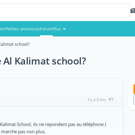
ier
Petites annonces
Forum
Plus
Événements
Kalimat school?
Membres
 Al Kalimat school?
Photos
#1
il y a 9 ans
 Kalimat School, ils ne repondent pas au téléphone (
e marche pas non plus.