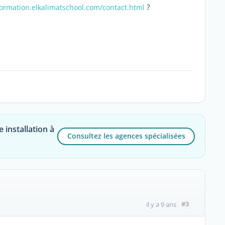
?
formation.elkalimatschool.com/contact.html
 installation à
Consultez les agences spécialisées
#3
il y a 9 ans