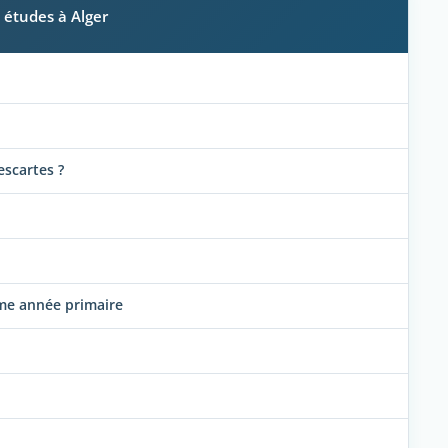
s études à Alger
escartes ?
eme année primaire