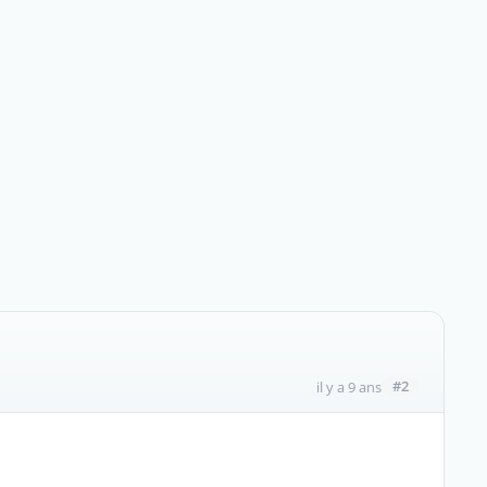
#2
il y a 9 ans