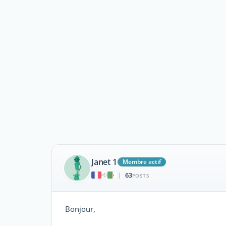
Janet 1
Membre actif
63
|
POSTS
Bonjour,