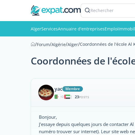
Rechercher
Alger
Services
Annuaire d'entreprises
Emploi
Immobil
/
/
/
/
Coordonnées de l'école Al 
Forum
Algérie
Alger
Coordonnées de l'école
yac
Membre
23
|
POSTS
Bonjour,
J'essaye depuis quelques jours de contacter Al
numéro trouver sur internet). Leur site web n