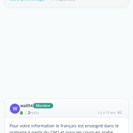
wail94
Membre
W
2
il y a 10 ans
#2
|
POSTS
Pour votre information le français est enseigné dans le
primaire à partir du CM1 et pour les cours en arabe