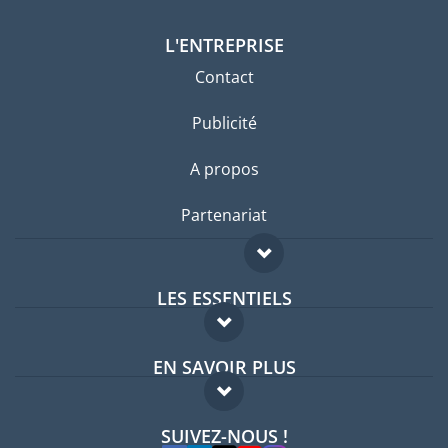
L'ENTREPRISE
Contact
Publicité
A propos
Partenariat
LES ESSENTIELS
Forum expatriés
EN SAVOIR PLUS
Guides pays
FAQ
Offres d'emploi
SUIVEZ-NOUS !
Experts