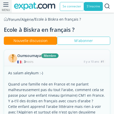
Se connecter
S'inscrire
MENU
/
/
/
Ecole à Biskra en français ?
Forum
Algérie
Ecole à Biskra en français ?
Nouvelle discussion
M'abonner
Oumsoumaya
Membre
3
il y a 10 ans
#1
|
POSTS
As salam aleykum :-)
Quand une famille née en France et ne parlant
malheureusement pas du tout l'arabe, comment cela se
passe pour une enfant niveau (primaire) CM1 en France.
Y a-t'il des écoles en français avec cours d'arabe ?
Cette enfant apprend l'arabe littéraire mais rien à voir
avec l'Algérien et surtout elle n'est qu'en deuxième