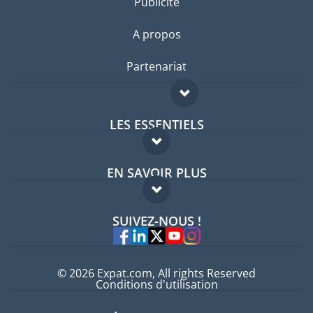
Publicité
A propos
Partenariat
LES ESSENTIELS
Forum expatriés
EN SAVOIR PLUS
Guides pays
FAQ
Offres d'emploi
SUIVEZ-NOUS !
Experts
© 2026 Expat.com, All rights Reserved
Conditions d'utilisation