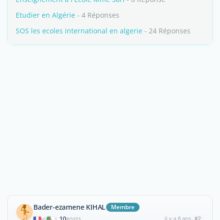
Etudier en Algérie
- 4 Réponses
SOS les ecoles international en algerie
- 24 Réponses
Bader-ezamene KIHAL
Membre
10
il y a 8 ans
#2
|
POSTS