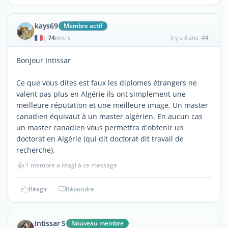
kays69
Membre actif
74
il y a 8 ans
#4
|
POSTS
Bonjour Intissar
Ce que vous dites est faux les diplomes étrangers ne
valent pas plus en Algérie ils ont simplement une
meilleure réputation et une meilleure image. Un master
canadien équivaut à un master algérien. En aucun cas
un master canadien vous permettra d'obtenir un
doctorat en Algérie (qui dit doctorat dit travail de
recherche).
👍
1 membre a réagi à ce message
Réagir
Répondre
Intissar S
Nouveau membre