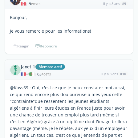
9
il y a 8 ans
#9
|
POSTS
Bonjour,
Je vous remercie pour les informations!
Réagir
Répondre
Janet 1
Membre actif
63
il y a 8 ans
#10
|
POSTS
@Kays69 : Oui, c'est ce que je peux constater moi aussi,
ce qui rend encore plus douloureuse à mes yeux cette
"contrainte"que ressentent les jeunes étudiants
algériens à finir leurs études en France juste pour avoir
une chance de trouver un emploi plus tard (même si
c'est en Algérie) grâce à un diplôme dont l'image brillera
davantage (même, je le répète, aux yeux d'un employeur
algérien). En tout cas, c'est ce que j'entends de part et