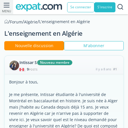
Se connecter
S'inscrire
MENU
/
/
/
L'enseignement en Algérie
Forum
Algérie
L'enseignement en Algérie
Nouvelle discussion
M'abonner
Intissar S
Nouveau membre
9
il y a 8 ans
#1
|
POSTS
Bonjour à tous,
Je me présente, Intissar étudiante à l'université de
Montréal en baccalauréat en histoire. Je suis née à Alger
mais j'habite au Canada depuis déjà 15 ans. Je veux
revenir en Algérie car je n'arrive pas à supporter de
vivre ici. Je veux savoir quel est le niveau demandé pour
enseigner à l'université en Algérie? De quoi est composé